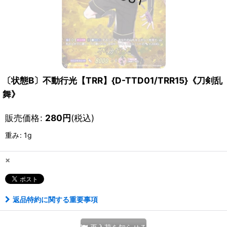
〔状態B〕不動行光【TRR】{D-TTD01/TRR15}《刀剣乱
舞》
販売価格
:
280
円
(税込)
重み
:
1g
×
返品特約に関する重要事項