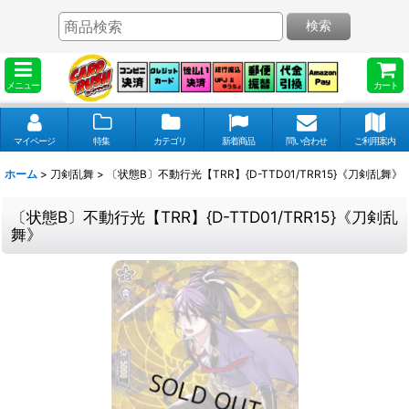
検索
メニュー
カート
マイページ
特集
カテゴリ
新着商品
問い合わせ
ご利用案内
ホーム
>
刀剣乱舞
>
〔状態B〕不動行光【TRR】{D-TTD01/TRR15}《刀剣乱舞》
〔状態B〕不動行光【TRR】{D-TTD01/TRR15}《刀剣乱
舞》