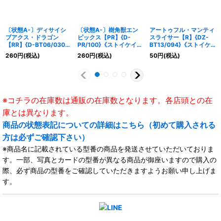
〔状態A-〕ディサイシ
〔状態A-〕樹角獣エン
アートゥフル・マンティ
ブアクス・ドラゴン
ピックス【PR】{D-
スライサー【R】{DZ-
【RR】{D-BT06/030}
PR/100}《ストイケイ
BT13/094}《ストイケ
《ケテルサンクチュア
ア》
イア》
260
円
(税込)
260
円
(税込)
50
円
(税込)
リ》
※コチラの在庫数は通販の在庫数となります。各店頭との在
庫とは異なります。
商品の状態表記についての詳細はこちら（初めて購入される
方は必ずご確認下さい）
※商品名に記載されている型番の商品を発送させていただいておりま
す。一部、写真とカードの型番が異なる商品が御座いますので購入の
際、必ず商品の型番をご確認していただきますようお願い申し上げま
す。