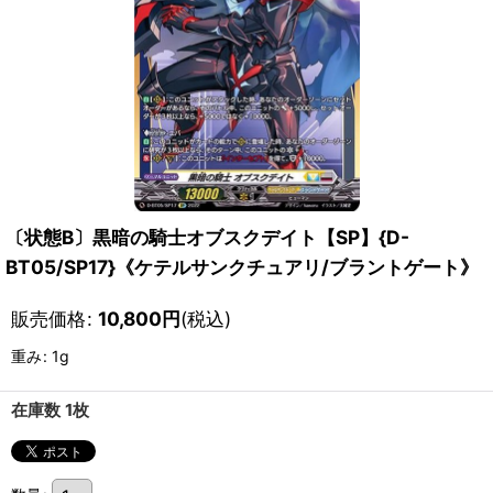
〔状態B〕黒暗の騎士オブスクデイト【SP】{D-
BT05/SP17}《ケテルサンクチュアリ/ブラントゲート》
販売価格
:
10,800
円
(税込)
重み
:
1g
在庫数 1枚