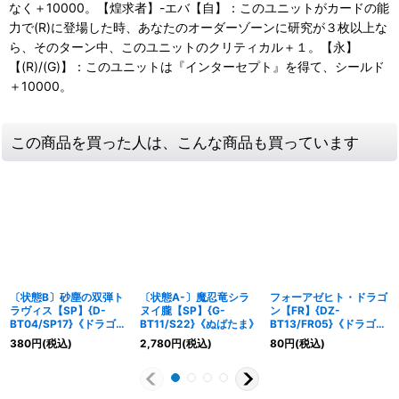
なく＋10000。【煌求者】-エバ【自】：このユニットがカードの能
力で(R)に登場した時、あなたのオーダーゾーンに研究が３枚以上な
ら、そのターン中、このユニットのクリティカル＋１。【永】
【(R)/(G)】：このユニットは『インターセプト』を得て、シールド
＋10000。
この商品を買った人は、こんな商品も買っています
〔状態B〕砂塵の双弾ト
〔状態A-〕魔忍竜シラ
フォーアゼヒト・ドラゴ
ラヴィス【SP】{D-
ヌイ朧【SP】{G-
ン【FR】{DZ-
BT04/SP17}《ドラゴン
BT11/S22}《ぬばたま》
BT13/FR05}《ドラゴン
エンパイア》
エンパイア》
380
円
(税込)
2,780
円
(税込)
80
円
(税込)