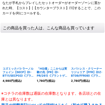
なたが手札からプレイしたセットオーダーがオーダーゾーンに置か
れた時、【コスト】[【カウンターブラスト】(1)]することで、この
カードを(R)にコールする。
この商品を買った人は、こんな商品も買っています
コズミックバトラーノル
「H仕様」ここからは実
スパトレス・クリーナー
フェイン【SECP】{D-
験の先【PR】{D-
リジェリア【FFR】{DZ-
BT11/SECP03}《ブラン
PR/261}《ブラントゲー
BT09/FFR09}《ブラン
トゲート》
ト》
トゲート》
4,980
円
(税込)
1,780
円
(税込)
2,780
円
(税込)
※コチラの在庫数は通販の在庫数となります。各店頭との在
庫とは異なります。