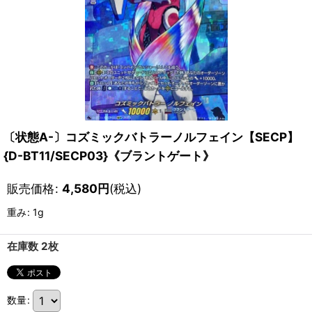
〔状態A-〕コズミックバトラーノルフェイン【SECP】
{D-BT11/SECP03}《ブラントゲート》
販売価格
:
4,580
円
(税込)
重み
:
1g
在庫数 2枚
数量
: