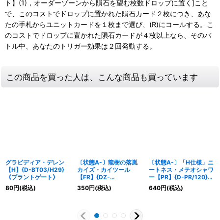
ト】(1)，オーダーゾーンから隕石を望む枚数ドロップに置く]こと
で、このコストでドロップに置かれた隕石カード２枚につき、あな
たの手札からユニットカードを１枚まで選び、(R)にコールする。こ
のコストでドロップに置かれた隕石カードが４枚以上なら、そのバ
トル中、あなたのトリガー効果は２回発動する。
この商品を買った人は、こんな商品も買っています
グラビディア・デレン
〔状態A-〕龍樹の落胤
〔状態A-〕「H仕様」ニ
【H】{D-BT03/H29}
カイズ・カイツール
ートネス・メテオシャワ
《ブラントゲート》
【FR】{DZ-
ー【PR】{D-PR/120}
BT12/FR21}《ブラント
《ブラントゲート》
80
円
(税込)
350
円
(税込)
640
円
(税込)
ゲート》