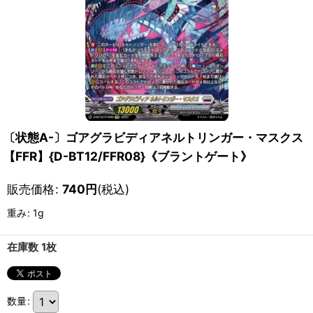
〔状態A-〕ゴアグラビディアネルトリンガー・マスクス
【FFR】{D-BT12/FFR08}《ブラントゲート》
販売価格
:
740
円
(税込)
重み
:
1g
在庫数 1枚
数量
: