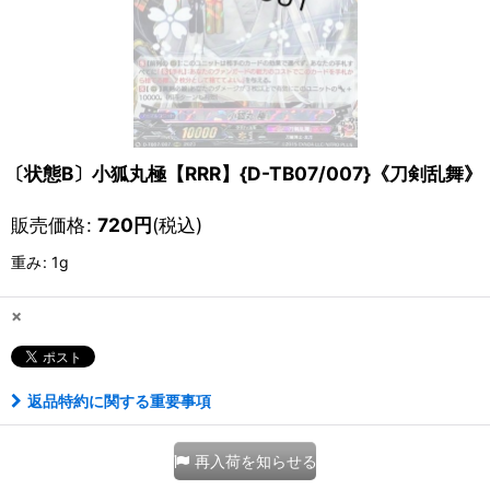
〔状態B〕小狐丸極【RRR】{D-TB07/007}《刀剣乱舞》
販売価格
:
720
円
(税込)
重み
:
1g
×
返品特約に関する重要事項
再入荷を知らせる