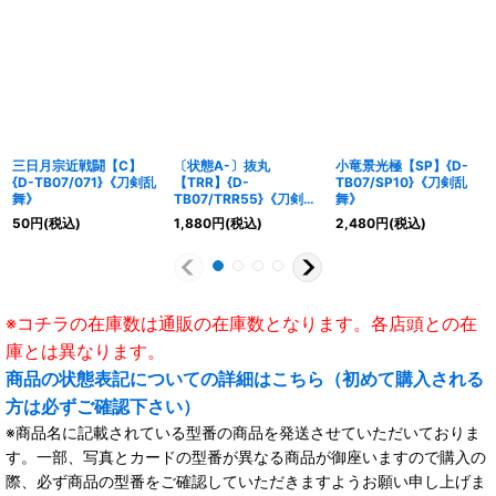
三日月宗近戦闘【C】
〔状態A-〕抜丸
小竜景光極【SP】{D-
{D-TB07/071}《刀剣乱
【TRR】{D-
TB07/SP10}《刀剣乱
舞》
TB07/TRR55}《刀剣乱
舞》
舞》
50
円
(税込)
1,880
円
(税込)
2,480
円
(税込)
※コチラの在庫数は通販の在庫数となります。各店頭との在
庫とは異なります。
商品の状態表記についての詳細はこちら（初めて購入される
方は必ずご確認下さい）
※商品名に記載されている型番の商品を発送させていただいておりま
す。一部、写真とカードの型番が異なる商品が御座いますので購入の
際、必ず商品の型番をご確認していただきますようお願い申し上げま