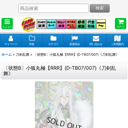
検索
メニュー
カート
マイページ
特集
カテゴリ
新着商品
問い合わせ
ご利用案内
ホーム
>
刀剣乱舞
>
〔状態B〕小狐丸極【RRR】{D-TB07/007}《刀剣乱舞》
〔状態B〕小狐丸極【RRR】{D-TB07/007}《刀剣乱
舞》