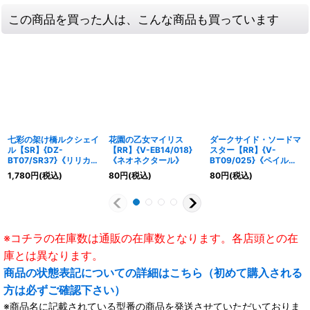
この商品を買った人は、こんな商品も買っています
七彩の架け橋ルクシェイ
花園の乙女マイリス
ダークサイド・ソードマ
ル【SR】{DZ-
【RR】{V-EB14/018}
スター【RR】{V-
BT07/SR37}《リリカル
《ネオネクタール》
BT09/025}《ペイルム
モナステリオ》
ーン》
1,780
円
(税込)
80
円
(税込)
80
円
(税込)
※コチラの在庫数は通販の在庫数となります。各店頭との在
庫とは異なります。
商品の状態表記についての詳細はこちら（初めて購入される
方は必ずご確認下さい）
※商品名に記載されている型番の商品を発送させていただいておりま