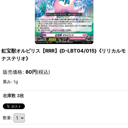
虹宝獣オルピリス【RRR】{D-LBT04/015}《リリカルモ
ナステリオ》
販売価格
:
80
円
(税込)
重み
:
1g
在庫数 3枚
数量
: