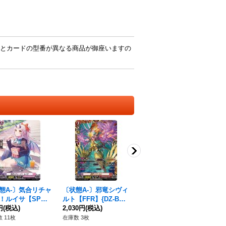
とカードの型番が異なる商品が御座いますの
態A-〕気合リチャ
〔状態A-〕邪竜シヴィ
フォロワーラビッツ
我
！ルイサ【SP】
ルト【FFR】{DZ-BT0
【FR】{DZ-BT09/FR4
イ
LBT01/SP20}《リ
円
(税込)
9/FFR01}《ドラゴン
2,030円
(税込)
2}《ストイケイア》
120円
(税込)
XS
88
ルモナステリオ》
エンパイア》
3
 11枚
在庫数 3枚
在庫数 21枚
在庫