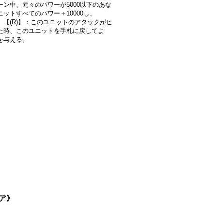
ーン中、元々のパワーが5000以下のあな
ニットすべてのパワー＋10000し、
】【(R)】：このユニットのアタックがヒ
た時、このユニットを手札に戻してよ
を与える。
イア》