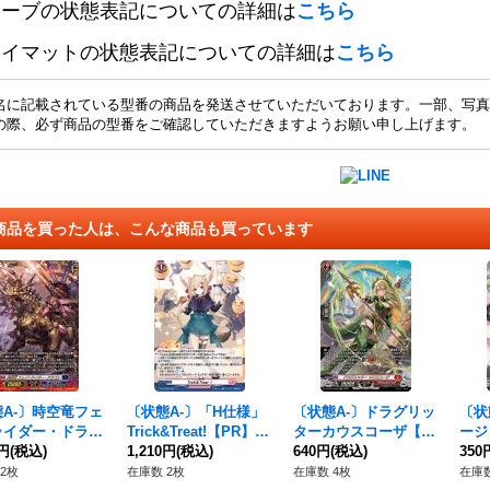
リーブの状態表記についての詳細は
こちら
レイマットの状態表記についての詳細は
こちら
名に記載されている型番の商品を発送させていただいております。一部、写真
の際、必ず商品の型番をご確認していただきますようお願い申し上げます。
商品を買った人は、こんな商品も買っています
A-〕時空竜フェ
〔状態A-〕「H仕様」
〔状態A-〕ドラグリッ
〔状
ライダー・ドラゴ
Trick&Treat!【PR】{D
ターカウスコーザ【S
ージ
R】{DZ-BT06/
0円
(税込)
-PR/1280}《リリカル
1,210円
(税込)
R】{DZ-BT07/SR02}
640円
(税込)
{D-
350
16}《ダークステ
モナステリオ》
《ドラゴンエンパイ
リカ
2枚
在庫数 2枚
在庫数 4枚
在庫数