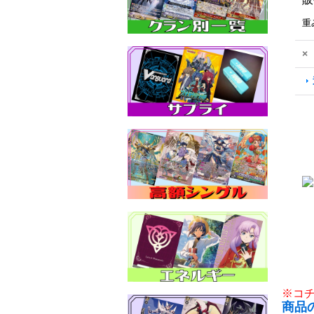
重
×
※コ
商品