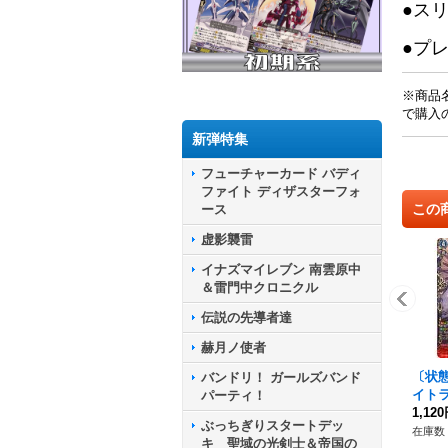
●ス
●プ
※商品
で購入
新弾特集
フューチャーカード バディ
ファイト ディザスターフォ
この
ース
虚影襲雷
イナズマイレブン 南雲原中
＆雷門中クロニクル
伝説の先導者達
赫月ノ使者
〔状態
バンドリ！ ガールズバンド
イト
パーティ！
ン【FF
1,12
ぶっちぎりスタートデッ
FFR
在庫数 
キ 聖域の光剣士＆帝国の