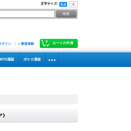
文字サイズ
:
0
カートの中身
ログイン
新規登録
MTG通販
ポケカ通販
ア》