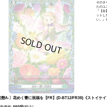
そのタ
たのユ
『【自
ットし
い。』
態A-〕花めく蕾に祝福を【FR】{D-BT12/FR39}《ストイケ
売価格
:
550円
(税込)