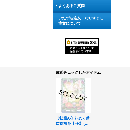
よくあるご質問
いたずら注文、なりすまし
注文について
最近チェックしたアイテム
〔状態A-〕花めく蕾
に祝福を【FR】{D-
BT12/FR39}《スト