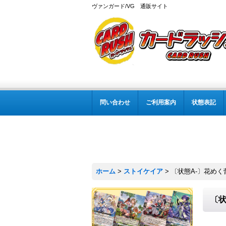
ヴァンガード/VG 通販サイト
問い合わせ
ご利用案内
状態表記
ホーム
>
ストイケイア
>
〔状態A-〕花めく蕾
〔状