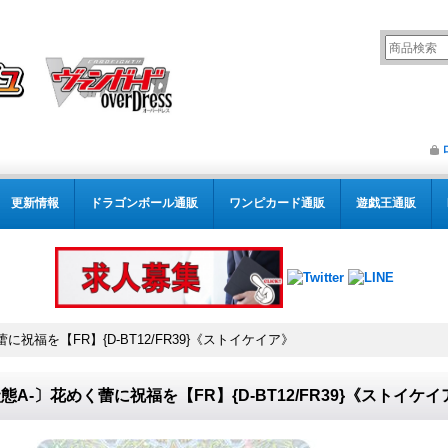
更新情報
ドラゴンボール通販
ワンピカード通販
遊戯王通販
に祝福を【FR】{D-BT12/FR39}《ストイケイア》
態A-〕花めく蕾に祝福を【FR】{D-BT12/FR39}《ストイケイ