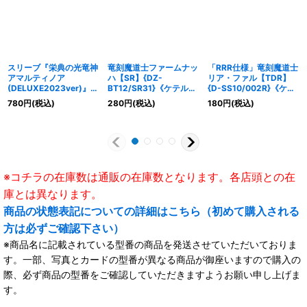
スリーブ『栄典の光竜神
竜刻魔道士ファームナッ
「RRR仕様」竜刻魔道士
アマルティノア
ハ【SR】{DZ-
リア・ファル【TDR】
(DELUXE2023ver)』
BT12/SR31}《ケテルサ
{D-SS10/002R}《ケテ
53枚入り【-】{-}《サプ
ンクチュアリ》
ルサンクチュアリ》
780
円
(税込)
280
円
(税込)
180
円
(税込)
ライ》
※コチラの在庫数は通販の在庫数となります。各店頭との在
庫とは異なります。
商品の状態表記についての詳細はこちら（初めて購入される
方は必ずご確認下さい）
※商品名に記載されている型番の商品を発送させていただいておりま
す。一部、写真とカードの型番が異なる商品が御座いますので購入の
際、必ず商品の型番をご確認していただきますようお願い申し上げま
す。