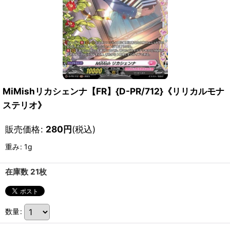
MiMishリカシェンナ【FR】{D-PR/712}《リリカルモナ
ステリオ》
販売価格
:
280
円
(税込)
重み
:
1g
在庫数 21枚
数量
: