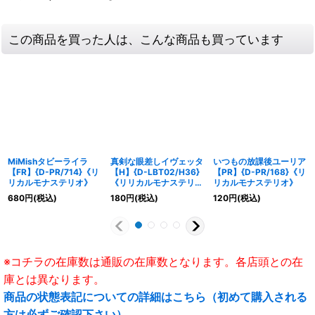
この商品を買った人は、こんな商品も買っています
MiMishタビーライラ
真剣な眼差しイヴェッタ
いつもの放課後ユーリア
【FR】{D-PR/714}《リ
【H】{D-LBT02/H36}
【PR】{D-PR/168}《リ
リカルモナステリオ》
《リリカルモナステリ
リカルモナステリオ》
オ》
680
円
(税込)
180
円
(税込)
120
円
(税込)
※コチラの在庫数は通販の在庫数となります。各店頭との在
庫とは異なります。
商品の状態表記についての詳細はこちら（初めて購入される
方は必ずご確認下さい）