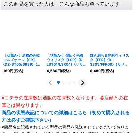
この商品を買った人は、こんな商品も買っています
〔状態A-〕清福の詠歌
〔状態A-〕煌めく光彩
輝き満ちる光彩ウィリス
ウルズオーレ【SR】
ウィリスタ【LSR】{D-
タ【FFR】{D-
{DZ-BT05/SR39}《リ
LBT01/LSR04}《リリカ
SS05/FFR09}《リリカ
リカルモナステリオ》
ルモナステリオ》
ルモナステリオ》
160
円
(税込)
4,580
円
(税込)
6,480
円
(税込)
※コチラの在庫数は通販の在庫数となります。各店頭との在
庫とは異なります。
商品の状態表記についての詳細はこちら（初めて購入される
方は必ずご確認下さい）
※商品名に記載されている型番の商品を発送させていただいておりま