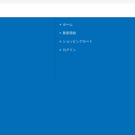
018}《ダークステイ
ツドラゴンエンパイ
ア》
ホーム
新規登録
ショッピングカート
ログイン