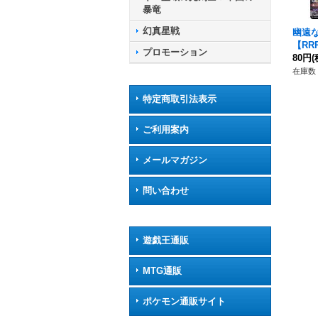
暴竜
幻真星戦
幽遠
【RRR
プロモーション
《ド
80円
(
ア》
在庫数 
特定商取引法表示
ご利用案内
メールマガジン
問い合わせ
遊戯王通販
MTG通販
ポケモン通販サイト