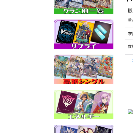
販
重
在
数