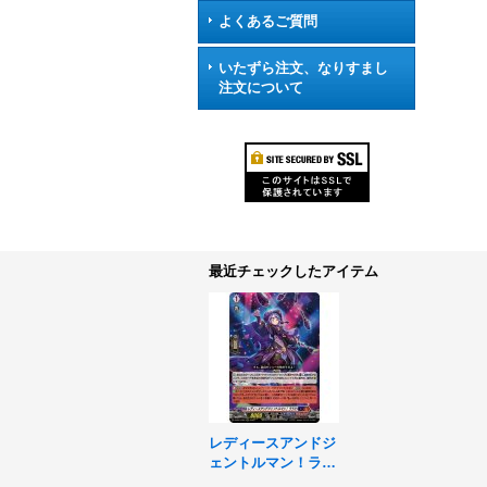
よくあるご質問
いたずら注文、なりすまし
注文について
最近チェックしたアイテム
レディースアンドジ
ェントルマン！ララ
ミ【RRR】{D-SS11/