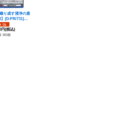
織り成す清浄の盾
】{D-PR/731}
の他》
80円
(税込)
 383枚