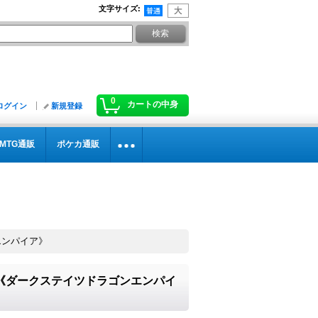
文字サイズ
:
0
カートの中身
ログイン
新規登録
MTG通販
ポケカ通販
エンパイア》
8}《ダークステイツドラゴンエンパイ