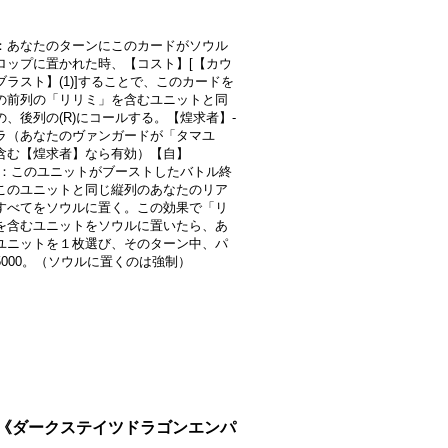
：あなたのターンにこのカードがソウル
ロップに置かれた時、【コスト】[【カウ
ブラスト】(1)]することで、このカードを
の前列の「リリミ」を含むユニットと同
の、後列の(R)にコールする。【煌求者】-
ラ（あなたのヴァンガードが「タマユ
含む【煌求者】なら有効）【自】
)】：このユニットがブーストしたバトル終
このユニットと同じ縦列のあなたのリア
すべてをソウルに置く。この効果で「リ
を含むユニットをソウルに置いたら、あ
ユニットを１枚選び、そのターン中、パ
5000。（ソウルに置くのは強制）
8}《ダークステイツドラゴンエンパ