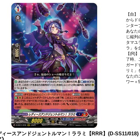
【自】
からド
ンター
あなた
じ縦列
タマユ
ラ」を
【(R
了時、
ガード
リミ」
なたの
ワー＋
ディースアンドジェントルマン！ララミ【RRR】{D-SS11/01
ア》