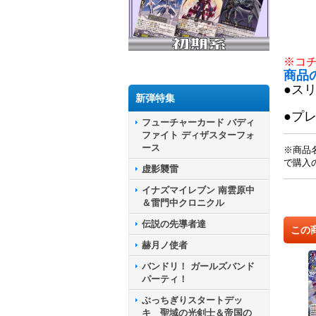
※コ
商品
●ス
新弾特集
●プ
フューチャーカード バディ
ファイト ディザスターフォ
ース
※商品
で購入
虚影襲雷
イナズマイレブン 南雲原中
＆雷門中クロニクル
伝説の先導者達
この
赫月ノ使者
バンドリ！ ガールズバンド
パーティ！
ぶっちぎりスタートデッ
キ 聖域の光剣士＆帝国の