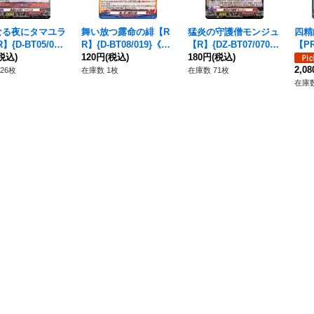
なる夜にタマユラ
舞い放つ露命の緋【R
猛炎の守護僧モンジュ
四精
】{D-BT05/007}
R】{D-BT08/019}《ド
【R】{DZ-BT07/070}
【PR
ラゴンエンパイ
税込)
ラゴンエンパイア》
120円
(税込)
《ドラゴンエンパイ
180円
(税込)
《そ
ア》
2,0
26枚
在庫数 1枚
在庫数 71枚
在庫数