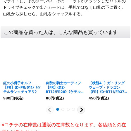
でライドし、そのターン中、そのユニットがアタックしたバトルの
ドライブチェックで出たカードは、手札ではなく山札の下に置く。
山札から探したら、山札をシャッフルする。
この商品を買った人は、こんな商品も買っています
紅の小獅子キルフ
剣勢の騎士カーディフ
〔状態A-〕ガトリング
【FR】{D-PR/611}《ケ
【FR】{DZ-
ウェーブ・ドラゴン
テルサンクチュアリ》
BT12/FR29}《ケテルサ
【FR】{D-BT11/FR37}
ンクチュアリ》
《ストイケイア》
980
円
(税込)
80
円
(税込)
450
円
(税込)
※コチラの在庫数は通販の在庫数となります。各店頭との在