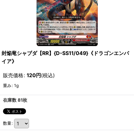
封焔竜シャブダ【RR】{D-SS11/049}《ドラゴンエンパ
イア》
販売価格
:
120
円
(税込)
重み
:
1g
在庫数 81枚
数量
: