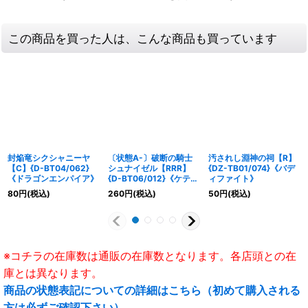
この商品を買った人は、こんな商品も買っています
封焔竜シクシャニーヤ
〔状態A-〕破断の騎士
汚されし淵神の祠【R】
【C】{D-BT04/062}
シュナイゼル【RRR】
{DZ-TB01/074}《バデ
《ドラゴンエンパイア》
{D-BT06/012}《ケテル
ィファイト》
サンクチュアリ》
80
円
(税込)
260
円
(税込)
50
円
(税込)
※コチラの在庫数は通販の在庫数となります。各店頭との在
庫とは異なります。
商品の状態表記についての詳細はこちら（初めて購入される
方は必ずご確認下さい）