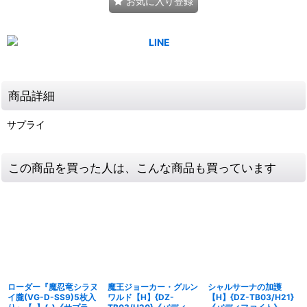
お気に入り登録
商品詳細
サプライ
この商品を買った人は、こんな商品も買っています
ローダー『魔忍竜シラヌ
魔王ジョーカー・グルン
シャルサーナの加護
イ朧(VG-D-SS9)5枚入
ワルド【H】{DZ-
【H】{DZ-TB03/H21}