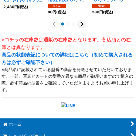
り』【-】{-}《サプラ
TB03/H20}《バディフ
《バディファイト》
イ》
ァイト》
2,480
円
(税込)
80
円
(税込)
280
円
(税込)
※コチラの在庫数は通販の在庫数となります。各店頭との在
庫とは異なります。
商品の状態表記についての詳細はこちら（初めて購入される
方は必ずご確認下さい）
※商品名に記載されている型番の商品を発送させていただいておりま
す。一部、写真とカードの型番が異なる商品が御座いますので購入の
際、必ず商品の型番をご確認していただきますようお願い申し上げま
す。
ホーム
ショッピングカート