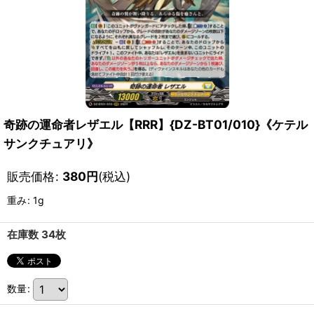
奇跡の運命者レザエル【RRR】{DZ-BT01/010}《ケテル
サンクチュアリ》
販売価格
:
380
円
(税込)
重み
:
1g
在庫数 34枚
数量
: