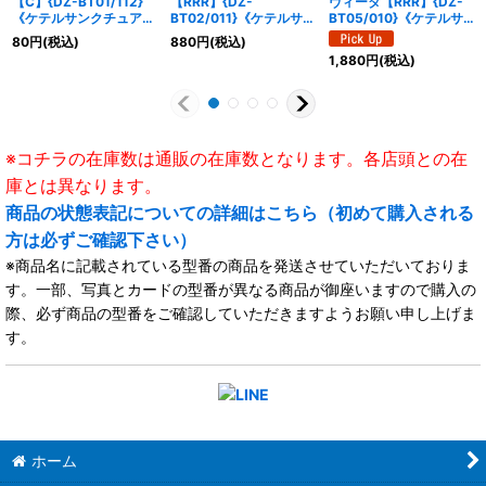
【C】{DZ-BT01/112}
【RRR】{DZ-
ヴィータ【RRR】{DZ-
《ケテルサンクチュア
BT02/011}《ケテルサン
BT05/010}《ケテルサ
リ》
クチュアリ》
ンクチュアリ》
80
円
(税込)
880
円
(税込)
1,880
円
(税込)
※コチラの在庫数は通販の在庫数となります。各店頭との在
庫とは異なります。
商品の状態表記についての詳細はこちら（初めて購入される
方は必ずご確認下さい）
※商品名に記載されている型番の商品を発送させていただいておりま
す。一部、写真とカードの型番が異なる商品が御座いますので購入の
際、必ず商品の型番をご確認していただきますようお願い申し上げま
す。
ホーム