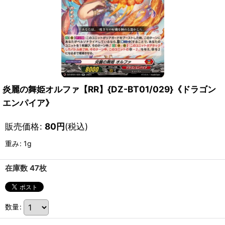
炎麗の舞姫オルファ【RR】{DZ-BT01/029}《ドラゴン
エンパイア》
販売価格
:
80
円
(税込)
重み
:
1g
在庫数 47枚
数量
: