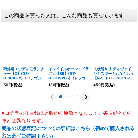
この商品を買った人は、こんな商品も買っています
巧爆竜エウディモランチ
インペイルホーン・ドラ
〔状態A-〕ディヴァイ
ャー【C】{DZ-
ゴン【SR】{DZ-
ンシスターふぃなんしぇ
BT10/070}《ドラゴン
BT01/SR05}《ドラゴン
【RR】{DZ-SS01/022}
エンパイア》
エンパイア》
《ケテルサンクチュア
50
円
(税込)
180
円
(税込)
450
円
(税込)
リ》
※コチラの在庫数は通販の在庫数となります。各店頭との在
庫とは異なります。
商品の状態表記についての詳細はこちら（初めて購入される
方は必ずご確認下さい）