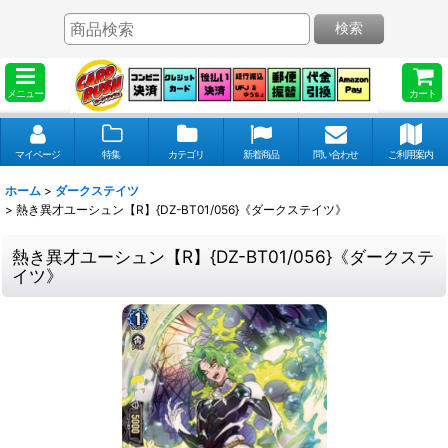
検索
メニュー
カート
マイページ
特集
カテゴリ
新着商品
問い合わせ
ご利用案内
ホーム
>
ダークステイツ
>
熱き異才ユーシュン【R】{DZ-BT01/056}《ダークステイツ》
熱き異才ユーシュン【R】{DZ-BT01/056}《ダークステ
イツ》