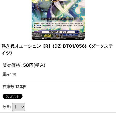
熱き異才ユーシュン【R】{DZ-BT01/056}《ダークステ
イツ》
販売価格
:
50
円
(税込)
重み
:
1g
在庫数 123枚
数量
: