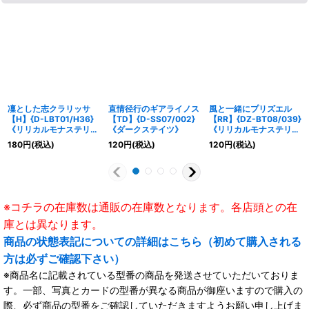
凜とした志クラリッサ
直情径行のギアライノス
風と一緒にプリズエル
【H】{D-LBT01/H36}
【TD】{D-SS07/002}
【RR】{DZ-BT08/039}
《リリカルモナステリ
《ダークステイツ》
《リリカルモナステリ
オ》
オ》
180
円
(税込)
120
円
(税込)
120
円
(税込)
※コチラの在庫数は通販の在庫数となります。各店頭との在
庫とは異なります。
商品の状態表記についての詳細はこちら（初めて購入される
方は必ずご確認下さい）
※商品名に記載されている型番の商品を発送させていただいておりま
す。一部、写真とカードの型番が異なる商品が御座いますので購入の
際、必ず商品の型番をご確認していただきますようお願い申し上げま