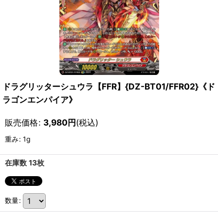
ドラグリッターシュウラ【FFR】{DZ-BT01/FFR02}《ド
ラゴンエンパイア》
販売価格
:
3,980
円
(税込)
重み
:
1g
在庫数 13枚
数量
: