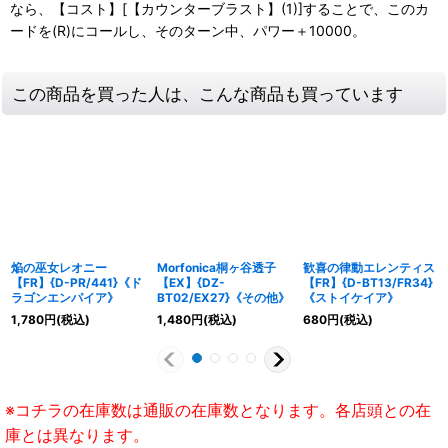
なら、【コスト】[【カウンターブラスト】(1)]することで、このカ
ードを(R)にコールし、そのターン中、パワー＋10000。
この商品を買った人は、こんな商品も買っています
焔の巫女レオニー
Morfonica桐ヶ谷透子
歓喜の律動エレンティス
【FR】{D-PR/441}《ド
【EX】{DZ-
【FR】{D-BT13/FR34}
ラゴンエンパイア》
BT02/EX27}《その他》
《ストイケイア》
1,780
円
(税込)
1,480
円
(税込)
680
円
(税込)
※コチラの在庫数は通販の在庫数となります。各店頭との在
庫とは異なります。