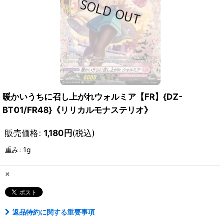
暖かいうちに召し上がれウォルミア【FR】{DZ-
BT01/FR48}《リリカルモナステリオ》
販売価格
:
1,180
円
(税込)
重み
:
1g
×
返品特約に関する重要事項