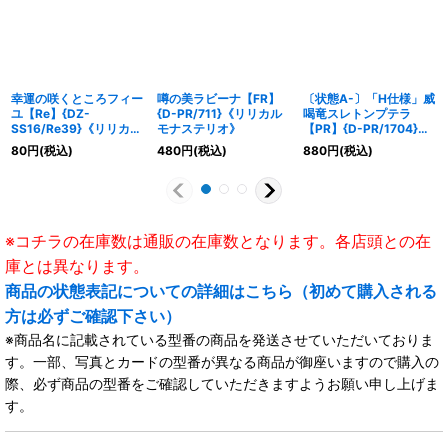
幸運の咲くところフィー
噂の美ラビーナ【FR】
〔状態A-〕「H仕様」威
ユ【Re】{DZ-
{D-PR/711}《リリカル
喝竜スレトンプテラ
SS16/Re39}《リリカル
モナステリオ》
【PR】{D-PR/1704}
モナステリオ》
《ドラゴンエンパイア》
80
円
(税込)
480
円
(税込)
880
円
(税込)
※コチラの在庫数は通販の在庫数となります。各店頭との在
庫とは異なります。
商品の状態表記についての詳細はこちら（初めて購入される
方は必ずご確認下さい）
※商品名に記載されている型番の商品を発送させていただいておりま
す。一部、写真とカードの型番が異なる商品が御座いますので購入の
際、必ず商品の型番をご確認していただきますようお願い申し上げま
す。