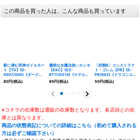
この商品を買った人は、こんな商品も買っています
影に潜む死神ゼイルモー
臆病な水魔法使いカンネ
〔状態B〕コンストラク
ト【TD】{D-
【EXC】{DZ-
ト・ゴレム【PR】{D-
SS07/005}《ダークス
BT11/EX14}《ケテルサ
PR/862}《ドラゴンエン
テイツ》
ンクチュアリ》
パイア》
80
円
(税込)
80
円
(税込)
50
円
(税込)
※コチラの在庫数は通販の在庫数となります。各店頭との在
庫とは異なります。
商品の状態表記についての詳細はこちら（初めて購入される
方は必ずご確認下さい）