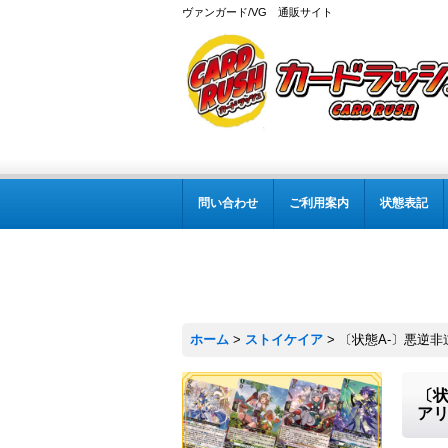
ヴァンガード/VG 通販サイト
問い合わせ
ご利用案内
状態表記
ホーム
>
ストイケイア
>
〔状態A-〕悪逆非
〔状
ア