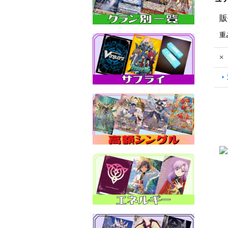
販
重
×