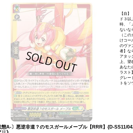
【自】
ド３以
時、「
ないな
（この
けコー
のヴァ
者】な
アタッ
上、望
あなた
ラスト
グレー
トをソ
状態A-〕悪逆非道？のモスガールメープル【RRR】{D-SS11/
アリ》