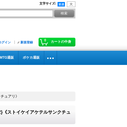
文字サイズ
:
0
カートの中身
ログイン
新規登録
MTG通販
ポケカ通販
ンクチュアリ》
042}《ストイケイアケテルサンクチュ