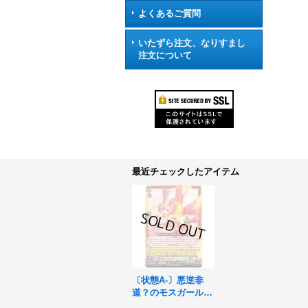
よくあるご質問
いたずら注文、なりすまし
注文について
最近チェックしたアイテム
〔状態A-〕悪逆非
道？のモスガールメ
ープル【RRR】{D-S