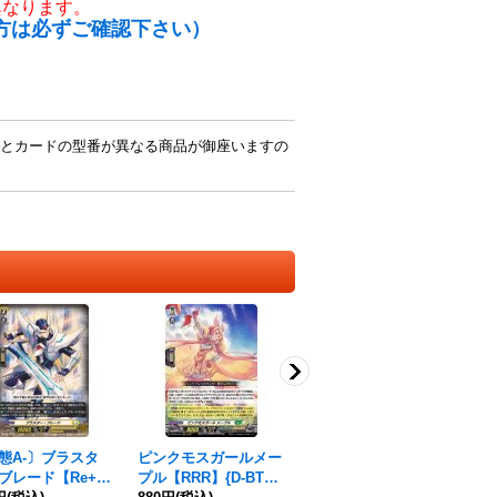
異なります。
方は必ずご確認下さい）
とカードの型番が異なる商品が御座いますの
態A-〕ブラスタ
ピンクモスガールメー
☆SALE☆彩虹の奇術
天
ブレード【Re+】
プル【RRR】{D-BT08/
師レイヴォス【RRR】
ア【