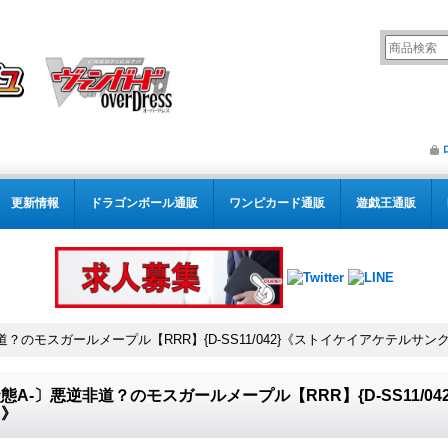
更新情報
ドラゴンボール通販
ワンピカード通販
遊戯王通販
道？のモスガールメープル【RRR】{D-SS11/042}《ストイケイアケテルサ
態A-〕悪逆非道？のモスガールメープル【RRR】{D-SS11/
リ》