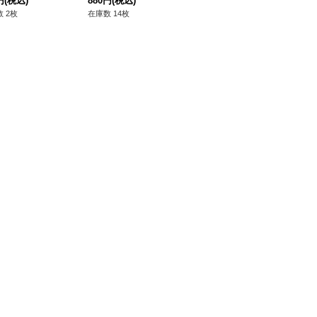
-SS11/Re45}《ケ
円
(税込)
016}《ストイケイア/
880円
(税込)
{DZ-BT07/005}《ダー
880円
(税込)
《
48
サンクチュアリ》
ケテルサンクチュア
クステイツ》
リ
 2枚
在庫数 14枚
在庫数 2枚
在庫
リ》