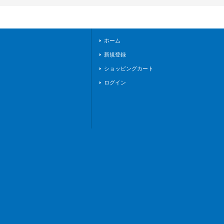
S11/042}《ストイケ
イアケテルサンクチ
ュアリ》
ホーム
新規登録
ショッピングカート
ログイン