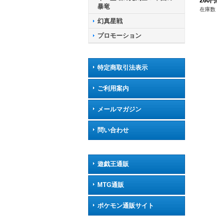
02/
260円
暴竜
ート
在庫数 
幻真星戦
プロモーション
特定商取引法表示
ご利用案内
メールマガジン
問い合わせ
遊戯王通販
MTG通販
ポケモン通販サイト