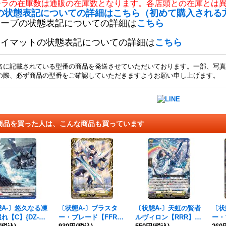
チラの在庫数は通販の在庫数となります。各店頭との在庫とは
の状態表記についての詳細はこちら（初めて購入される
リーブの状態表記についての詳細は
こちら
レイマットの状態表記についての詳細は
こちら
名に記載されている型番の商品を発送させていただいております。一部、写真
の際、必ず商品の型番をご確認していただきますようお願い申し上げます。
商品を買った人は、こんな商品も買っています
A-〕悠久なる凍
〔状態A-〕ブラスタ
〔状態A-〕天虹の賢者
〔状
れ【C】{DZ-BT
ー・ブレード【FFR】
ルヴィロン【RRR】{D
ー・