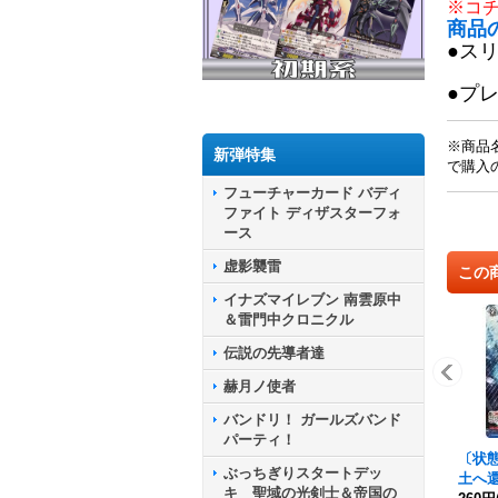
※コ
商品
●ス
●プ
※商品
新弾特集
で購入
フューチャーカード バディ
ファイト ディザスターフォ
ース
虚影襲雷
この
イナズマイレブン 南雲原中
＆雷門中クロニクル
伝説の先導者達
赫月ノ使者
バンドリ！ ガールズバンド
パーティ！
〔状態
ぶっちぎりスタートデッ
土へ還
キ 聖域の光剣士＆帝国の