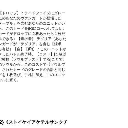
【ドロップ】：ライドフェイズにグレー
上のあなたのヴァンガードが登場した
メープル」を含むあなたのユニットがい
ら、このカードを(R)にコールしてよい。
カードがドロップに２枚あったら１枚だ
ルできる）【煌求者】-テグリア（あなた
ンガードが「テグリア」を含む【煌求
ら有効）【自】【(R)】：このユニットが
クしたバトル終了時、【コスト】[１枚以
む枚数【ソウルブラスト】する]ことで、
のソウルから、このコストで【ソウルブ
】されたカードのグレードの合計と同じ
ドを１枚選び、手札に加え、このユニッ
ウルに置く。
042}《ストイケイアケテルサンクチ