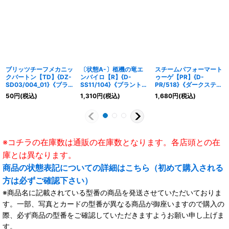
ブリッツチーフメカニッ
〔状態A-〕柩機の竜エ
スチームパフォーマート
クバートン【TD】{DZ-
ンバイロ【R】{D-
ゥーゲ【PR】{D-
SD03/004_01}《ブラン
SS11/104}《ブラントゲ
PR/518}《ダークステイ
トゲート》
ート》
ツ》
50
円
(税込)
1,310
円
(税込)
1,680
円
(税込)
※コチラの在庫数は通販の在庫数となります。各店頭との在
庫とは異なります。
商品の状態表記についての詳細はこちら（初めて購入される
方は必ずご確認下さい）
※商品名に記載されている型番の商品を発送させていただいておりま
す。一部、写真とカードの型番が異なる商品が御座いますので購入の
際、必ず商品の型番をご確認していただきますようお願い申し上げま
す。