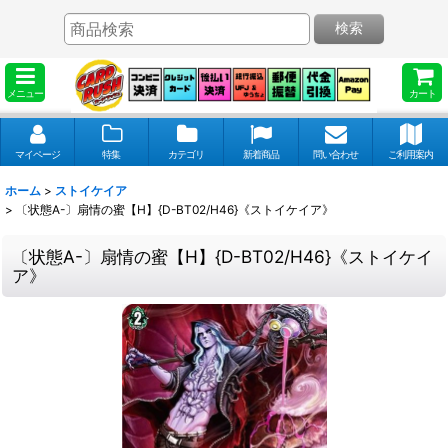
検索
メニュー
カート
マイページ
特集
カテゴリ
新着商品
問い合わせ
ご利用案内
ホーム
>
ストイケイア
>
〔状態A-〕扇情の蜜【H】{D-BT02/H46}《ストイケイア》
〔状態A-〕扇情の蜜【H】{D-BT02/H46}《ストイケイ
ア》