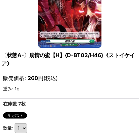
〔状態A-〕扇情の蜜【H】{D-BT02/H46}《ストイケイ
ア》
販売価格
:
260
円
(税込)
重み
:
1g
在庫数 7枚
数量
: