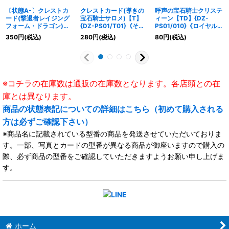
〔状態A-〕クレストカ
クレストカード(導きの
呼声の宝石騎士クリステ
ード(撃退者レイジング
宝石騎士サロメ)【T】
ィーン【TD】{DZ-
フォーム・ドラゴン)
{DZ-PS01/T01}《その
PS01/010}《ロイヤルパ
【T】{DZ-PS02/T01}
他》
ラディン》
350
円
(税込)
280
円
(税込)
80
円
(税込)
《その他》
※コチラの在庫数は通販の在庫数となります。各店頭との在
庫とは異なります。
商品の状態表記についての詳細はこちら（初めて購入される
方は必ずご確認下さい）
※商品名に記載されている型番の商品を発送させていただいておりま
す。一部、写真とカードの型番が異なる商品が御座いますので購入の
際、必ず商品の型番をご確認していただきますようお願い申し上げま
す。
ホーム