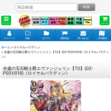
検索
メニュー
カート
マイページ
特集
カテゴリ
新着商品
問い合わせ
ご利用案内
ホーム
>
ロイヤルパラディン
>
全盛の宝石騎士爵エヴァンジェリン【TD】{DZ-PS01/019}《ロイヤルパラディ
ン》
全盛の宝石騎士爵エヴァンジェリン【TD】{DZ-
PS01/019}《ロイヤルパラディン》