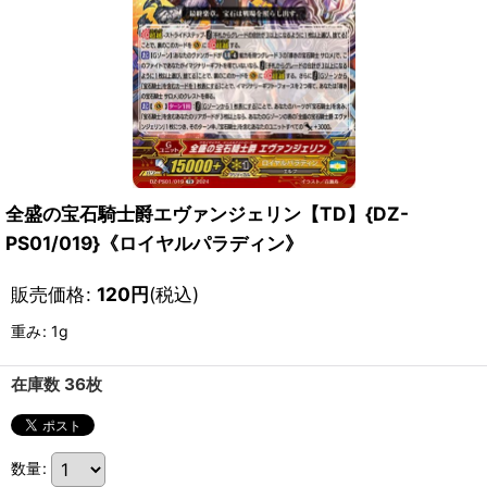
全盛の宝石騎士爵エヴァンジェリン【TD】{DZ-
PS01/019}《ロイヤルパラディン》
販売価格
:
120
円
(税込)
重み
:
1g
在庫数 36枚
数量
: