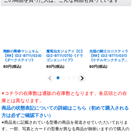
陶酔の剛拳マシュキム
魔竜仙女ジョアイ【C】
光槌の騎士ロジスティラ
【RR】{DZ-BT11/024}
{DZ-BT11/075}《ドラ
【RR】{DZ-BT11/031}
《ダークステイツ》
ゴンエンパイア》
《ケテルサンクチュア
リ》
80
円
(税込)
80
円
(税込)
80
円
(税込)
※コチラの在庫数は通販の在庫数となります。各店頭との在
庫とは異なります。
商品の状態表記についての詳細はこちら（初めて購入される
方は必ずご確認下さい）
※商品名に記載されている型番の商品を発送させていただいておりま
す。一部、写真とカードの型番が異なる商品が御座いますので購入の