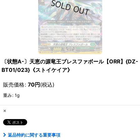
〔状態A-〕天恵の源竜王ブレスファボール【ORR】{DZ-
BT01/023}《ストイケイア》
販売価格
:
70
円
(税込)
重み
:
1g
×
返品特約に関する重要事項