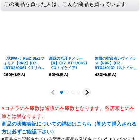
この商品を買った人は、こんな商品も買っています
〔状態A-〕RaiZ:BlaZフ
新緑の爪牙ドノラー
無限の宿命者レヴィドラ
ォリア【RRR】{DZ-
【R】{DZ-BT11/062}
ス【RRR】{DZ-
LBT02/006}《リリカル
《ストイケイア》
BT04/013}《ストイケ
モナステリオ》
イア》
260
円
(税込)
50
円
(税込)
480
円
(税込)
※コチラの在庫数は通販の在庫数となります。各店頭との在
庫とは異なります。
商品の状態表記についての詳細はこちら（初めて購入される
方は必ずご確認下さい）
※商品名に記載されている型番の商品を発送させていただいておりま