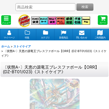
検索
メニュー
カート
マイページ
特集
カテゴリ
新着商品
問い合わせ
ご利用案内
ホーム
>
ストイケイア
>
〔状態A-〕天恵の源竜王ブレスファボール【ORR】{DZ-BT01/023}《ストイケ
イア》
〔状態A-〕天恵の源竜王ブレスファボール【ORR】
{DZ-BT01/023}《ストイケイア》