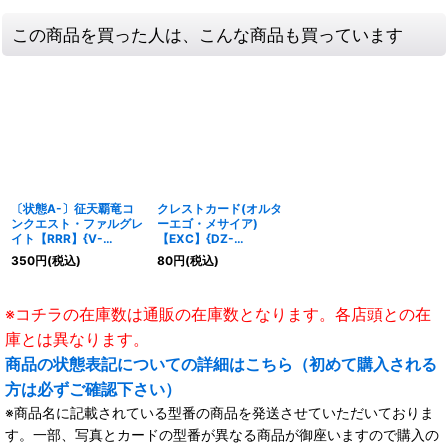
この商品を買った人は、こんな商品も買っています
〔状態A-〕征天覇竜コ
クレストカード(オルタ
ンクエスト・ファルグレ
ーエゴ・メサイア)
イト【RRR】{V-
【EXC】{DZ-
SS01/017}《なるかみ》
BT06/EX28}《ブラント
350
円
(税込)
80
円
(税込)
ゲート》
※コチラの在庫数は通販の在庫数となります。各店頭との在
庫とは異なります。
商品の状態表記についての詳細はこちら（初めて購入される
方は必ずご確認下さい）
※商品名に記載されている型番の商品を発送させていただいておりま
す。一部、写真とカードの型番が異なる商品が御座いますので購入の