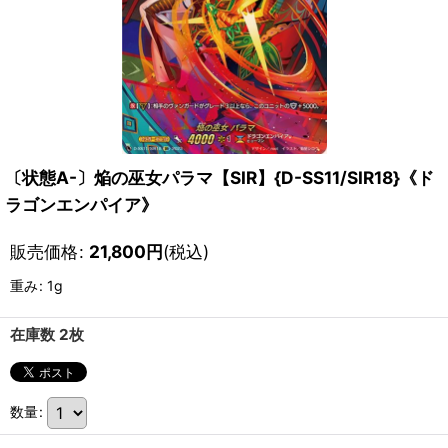
〔状態A-〕焔の巫女パラマ【SIR】{D-SS11/SIR18}《ド
ラゴンエンパイア》
販売価格
:
21,800
円
(税込)
重み
:
1g
在庫数 2枚
数量
: