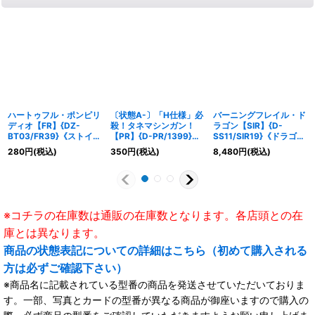
ハートゥフル・ポンピリ
〔状態A-〕「H仕様」必
バーニングフレイル・ド
ディオ【FR】{DZ-
殺！タネマシンガン！
ラゴン【SIR】{D-
BT03/FR39}《ストイケ
【PR】{D-PR/1399}
SS11/SIR19}《ドラゴン
イア》
《ストイケイア》
エンパイア》
280
円
(税込)
350
円
(税込)
8,480
円
(税込)
※コチラの在庫数は通販の在庫数となります。各店頭との在
庫とは異なります。
商品の状態表記についての詳細はこちら（初めて購入される
方は必ずご確認下さい）
※商品名に記載されている型番の商品を発送させていただいておりま
す。一部、写真とカードの型番が異なる商品が御座いますので購入の