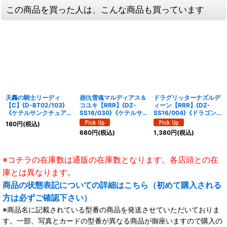
この商品を買った人は、こんな商品も買っています
天轟の騎士リーディ
崩仇雪魂マルディアス＆
ドラグリッターナズルデ
【C】{D-BT02/103}
コユキ【RRR】{DZ-
ィーン【RRR】{DZ-
《ケテルサンクチュア
SS16/030}《ケテルサ
SS16/004}《ドラゴン
リ》
ンクチュアリ/ドラゴン
エンパイア》
180
円
(税込)
エンパイア》
680
円
(税込)
1,380
円
(税込)
※コチラの在庫数は通販の在庫数となります。各店頭との在
庫とは異なります。
商品の状態表記についての詳細はこちら（初めて購入される
方は必ずご確認下さい）
※商品名に記載されている型番の商品を発送させていただいておりま
す。一部、写真とカードの型番が異なる商品が御座いますので購入の