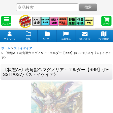
検索
メニュー
カート
マイページ
特集
カテゴリ
新着商品
問い合わせ
ご利用案内
ホーム
>
ストイケイア
>
〔状態A-〕樹角獣帝マグノリア・エルダー【RRR】{D-SS11/037}《ストイケイ
ア》
〔状態A-〕樹角獣帝マグノリア・エルダー【RRR】{D-
SS11/037}《ストイケイア》