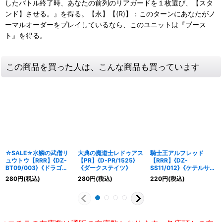
したバトル終了時、あなたの前列のリアガードを１枚選び、【スタ
ンド】させる。』を得る。【永】【(R)】：このターンにあなたがノ
ーマルオーダーをプレイしているなら、このユニットは『ブース
ト』を得る。
この商品を買った人は、こんな商品も買っています
☆SALE☆水鱗の武僧リ
大典の魔道士レドゥアス
騎士王アルフレッド
ュウトウ【RRR】{DZ-
【PR】{D-PR/1525}
【RRR】{DZ-
BT09/003}《ドラゴン
《ダークステイツ》
SS11/012}《ケテルサン
エンパイア》
クチュアリ》
280
円
(税込)
280
円
(税込)
220
円
(税込)