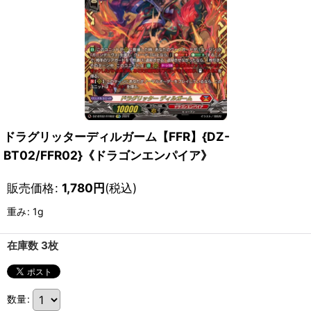
ドラグリッターディルガーム【FFR】{DZ-
BT02/FFR02}《ドラゴンエンパイア》
販売価格
:
1,780
円
(税込)
重み
:
1g
在庫数 3枚
数量
: