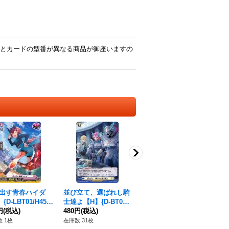
とカードの型番が異なる商品が御座いますの
出す青春ハイダ
並び立て、選ばれし騎
〔状態A-〕龍樹の落胤
七
{D-LBT01/H45}
士達よ【H】{D-BT02/
エレメ・ダァト【S
イル
リカルモナステリ
円
(税込)
H36}《ケテルサンクチ
480円
(税込)
R】{DZ-BT12/SR39}
830円
(税込)
7/
7,
ュアリ》
《その他》
モ
 1枚
在庫数 31枚
在庫数 2枚
在庫