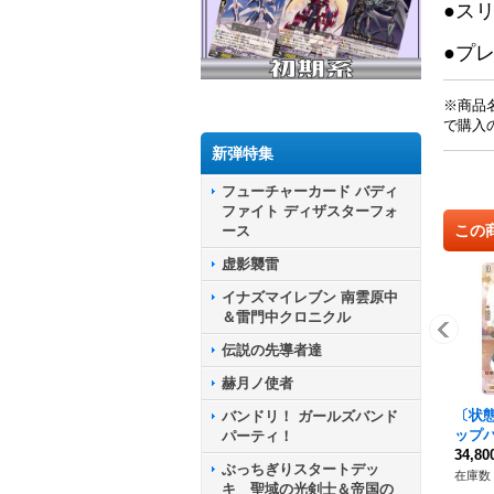
●ス
●プ
※商品
で購入
新弾特集
フューチャーカード バディ
ファイト ディザスターフォ
この
ース
虚影襲雷
イナズマイレブン 南雲原中
＆雷門中クロニクル
伝説の先導者達
赫月ノ使者
〔状態
バンドリ！ ガールズバンド
ップパ
パーティ！
{D-L
34,8
ぶっちぎりスタートデッ
リカ
在庫数 
キ 聖域の光剣士＆帝国の