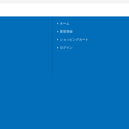
7}《リリカルモナス
テリオ》
ホーム
新規登録
ショッピングカート
ログイン