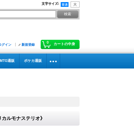
文字サイズ
:
0
カートの中身
ログイン
新規登録
MTG通販
ポケカ通販
《リリカルモナステリオ》