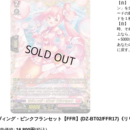
【自】
ン」を
ードの
ドを１
【自】
時、そ
上なら
＋50
あなた
に戻す
ィング・ピンクフランセット【FFR】{DZ-BT02/FFR17}
売価格
:
16,800円
(税込)