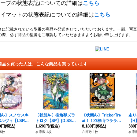
リーブの状態表記についての詳細は
こちら
レイマットの状態表記についての詳細は
こちら
名に記載されている型番の商品を発送させていただいております。一部、写真
の際、必ず商品の型番をご確認していただきますようお願い申し上げます。
商品を買った人は、こんな商品も買っています
A-〕スノウスキ
〔状態A-〕樹角獣ズラ
〔状態A-〕TrickorTre
走り
ルヴィ【LSR】
トロク【SP】{D-SS0
at！！羽根山ウララ
【H】
BT02/LSR06}《リ
00円
(税込)
1/SP24}《ストイケイ
1,690円
(税込)
【PR】{D-PR/428}
8,180円
(税込)
《リ
380
ルモナステリオ》
ア》
《その他》
オ》
5枚
在庫数 4枚
在庫数 1枚
在庫数