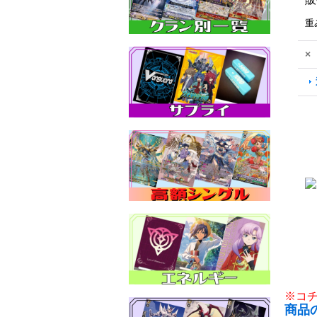
重
×
※コ
商品