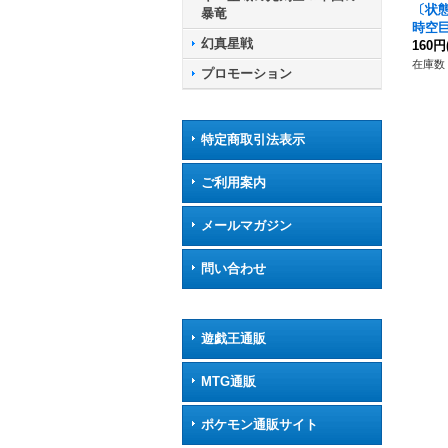
〔状態
暴竜
時空巨
幻真星戦
T05
160円
テイ
在庫数 
プロモーション
特定商取引法表示
ご利用案内
メールマガジン
問い合わせ
遊戯王通販
MTG通販
ポケモン通販サイト