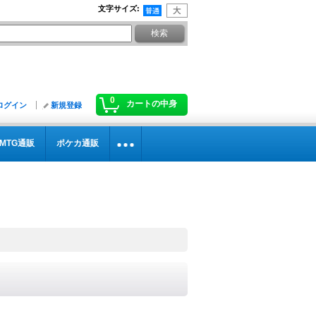
文字サイズ
:
0
カートの中身
ログイン
新規登録
MTG通販
ポケカ通販
》