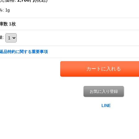
み
:
1g
庫数 1枚
量
:
返品特約に関する重要事項
お気に入り登録