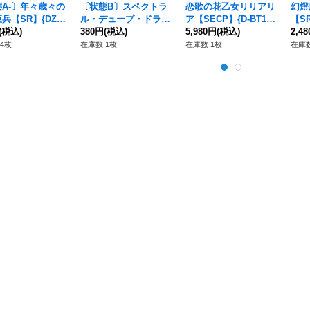
A-〕年々歳々の
〔状態B〕スペクトラ
恋歌の花乙女リリアリ
幻燈
兵【SR】{DZ-B
ル・デュープ・ドラゴ
ア【SECP】{D-BT11/
【SR
/SR13}《ダークス
(税込)
ンЯ【SP】{D-VS06/S
380円
(税込)
SECP05}《ストイケ
5,980円
(税込)
2}
2,4
ツ》
P03}《ゴールドパラデ
イア》
4枚
在庫数 1枚
在庫数 1枚
在庫数
ィン》