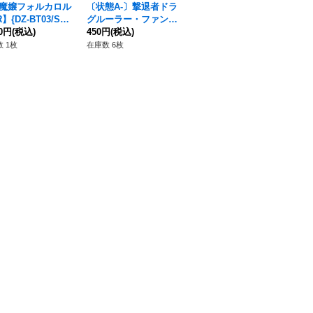
魔嬢フォルカロル
〔状態A-〕撃退者ドラ
〔状態A-〕燦めき揺蕩
淑
】{DZ-BT03/SR1
グルーラー・ファント
う水想幻獣【Re+】{D
ェー
《ダークステイツ》
80円
(税込)
ム【SP】{D-VS06/SP
450円
(税込)
Z-SS11/Re46}《スト
550円
(税込)
14
12
02}《シャドウパラデ
イケイア》
ン
 1枚
在庫数 6枚
在庫数 1枚
在庫
ィン》