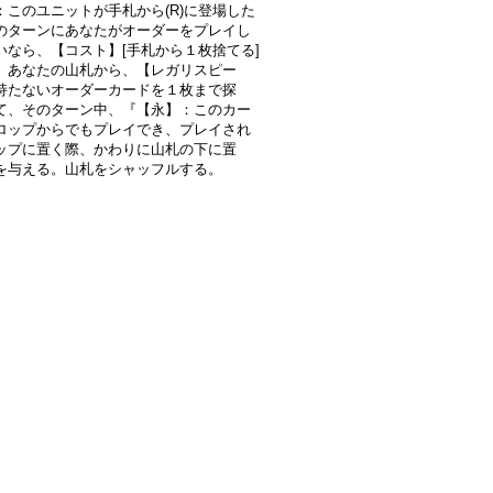
：このユニットが手札から(R)に登場した
のターンにあなたがオーダーをプレイし
いなら、【コスト】[手札から１枚捨てる]
、あなたの山札から、【レガリスピー
持たないオーダーカードを１枚まで探
て、そのターン中、『【永】：このカー
ロップからでもプレイでき、プレイされ
ップに置く際、かわりに山札の下に置
を与える。山札をシャッフルする。
》