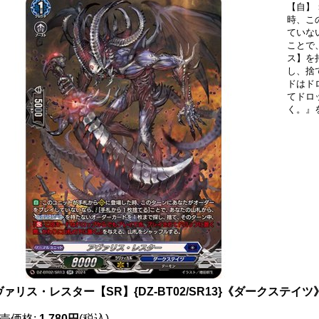
【自】
時、こ
ていな
ことで
ス】を
し、捨
ドはド
てドロ
く。』
ァリス・レスター【SR】{DZ-BT02/SR13}《ダークステイツ
売価格
:
1,780円
(税込)