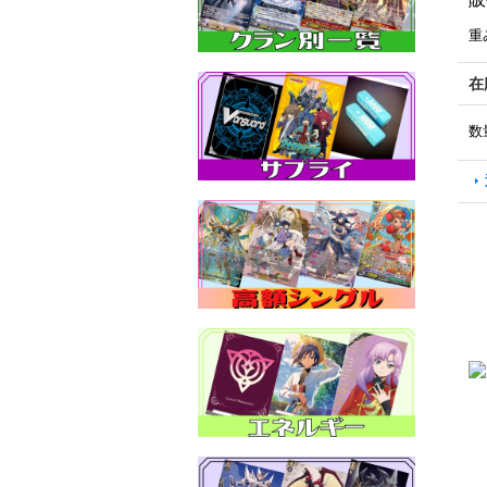
重
在
数