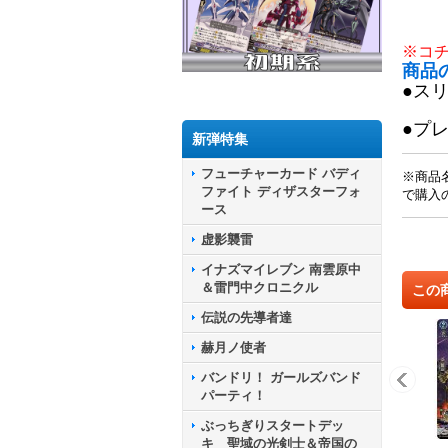
※コ
商品
●ス
●プ
新弾特集
フューチャーカード バディ
※商品
ファイト ディザスターフォ
で購入
ース
虚影襲雷
イナズマイレブン 南雲原中
＆雷門中クロニクル
この
伝説の先導者達
赫月ノ使者
バンドリ！ ガールズバンド
パーティ！
ぶっちぎりスタートデッ
キ 聖域の光剣士＆帝国の