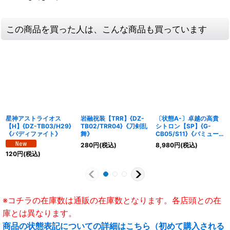
この商品を買った人は、こんな商品も買っています
星神アストライオス
岩融祝装【TRR】{DZ-
〔状態A-〕卓越の高貴
【H】{DZ-TB03/H29}
TB02/TRR04}《刀剣乱
シトロン【SP】{G-
《バディファイト》
舞》
CB05/S11}《バミュー
ダ△》
280
円
(税込)
8,980
円
(税込)
120
円
(税込)
※コチラの在庫数は通販の在庫数となります。各店頭との在
庫とは異なります。
商品の状態表記についての詳細はこちら（初めて購入される