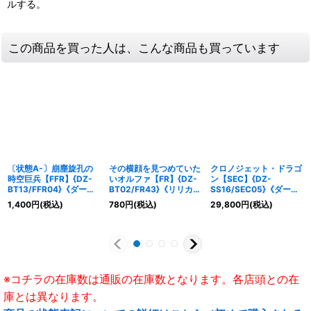
ルする。
この商品を買った人は、こんな商品も買っています
〔状態A-〕崩塵旋孔の
その横顔を見つめていた
クロノジェット・ドラゴ
時空巨兵【FFR】{DZ-
いオルファ【FR】{DZ-
ン【SEC】{DZ-
BT13/FFR04}《ダーク
BT02/FR43}《リリカル
SS16/SEC05}《ダーク
ステイツ》
モナステリオ》
ステイツ》
1,400
円
(税込)
780
円
(税込)
29,800
円
(税込)
※コチラの在庫数は通販の在庫数となります。各店頭との在
庫とは異なります。