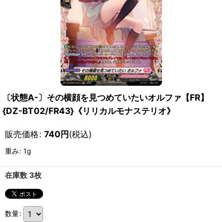
〔状態A-〕その横顔を見つめていたいオルファ【FR】
{DZ-BT02/FR43}《リリカルモナステリオ》
販売価格
:
740
円
(税込)
重み
:
1g
在庫数 3枚
数量
: