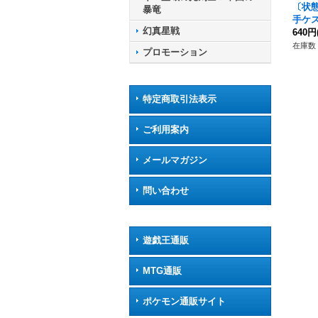
〔状態
暴竜
手ケス
幻真星戦
-BT0
640円
サン
在庫数 
プロモーション
特定商取引法表示
ご利用案内
メールマガジン
問い合わせ
遊戯王通販
MTG通販
ポケモン通販サイト