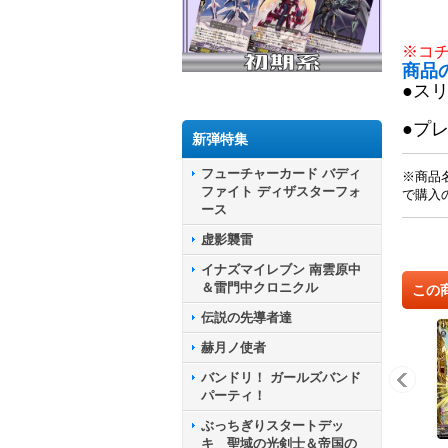
※コ
商品
●ス
●プ
新弾特集
フューチャーカード バディ
※商品
ファイト ディザスターフォ
で購入
ース
虚影襲雷
イナズマイレブン 南雲原中
＆雷門中クロニクル
この
伝説の先導者達
赫月ノ使者
バンドリ！ ガールズバンド
パーティ！
ぶっちぎりスタートデッ
キ 聖域の光剣士＆帝国の