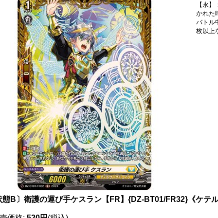
【永】
かれた
バトル
枚以上
態B〕衛護の運び手ケスラン【FR】{DZ-BT01/FR32}《ケ
売価格
:
520円
(税込)