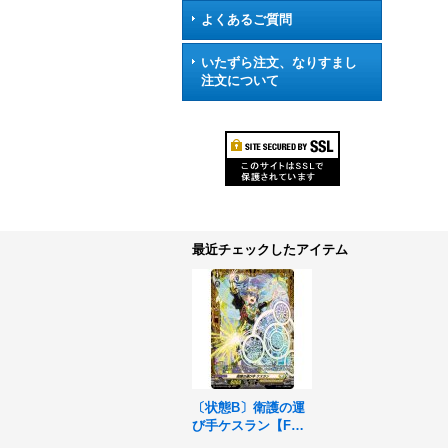
よくあるご質問
いたずら注文、なりすまし
注文について
最近チェックしたアイテム
〔状態B〕衛護の運
び手ケスラン【F
R】{DZ-BT01/FR32}