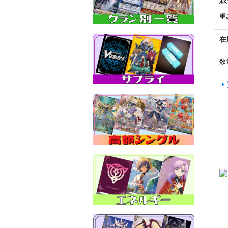
重
在
数