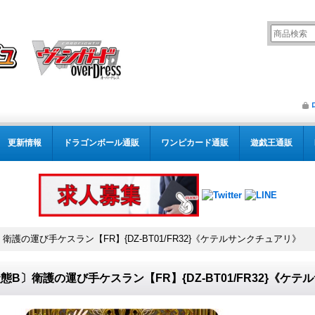
更新情報
ドラゴンボール通販
ワンピカード通販
遊戯王通販
衛護の運び手ケスラン【FR】{DZ-BT01/FR32}《ケテルサンクチュアリ》
態B〕衛護の運び手ケスラン【FR】{DZ-BT01/FR32}《ケ