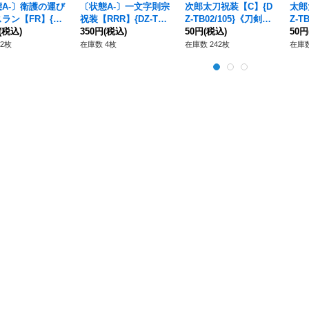
A-〕衛護の運び
〔状態A-〕一文字則宗
次郎太刀祝装【C】{D
太郎
ラン【FR】{DZ
祝装【RRR】{DZ-TB0
Z-TB02/105}《刀剣乱
Z-T
1/FR32}《ケテル
(税込)
2/015}《刀剣乱舞》
350円
(税込)
舞》
50円
(税込)
舞》
50円
クチュアリ》
2枚
在庫数 4枚
在庫数 242枚
在庫数