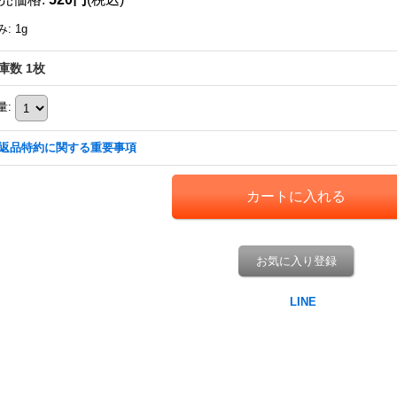
み
:
1g
庫数 1枚
量
:
返品特約に関する重要事項
お気に入り登録