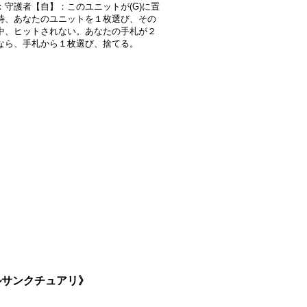
：守護者【自】：このユニットが(G)に置
時、あなたのユニットを１枚選び、その
中、ヒットされない。あなたの手札が２
なら、手札から１枚選び、捨てる。
テルサンクチュアリ》