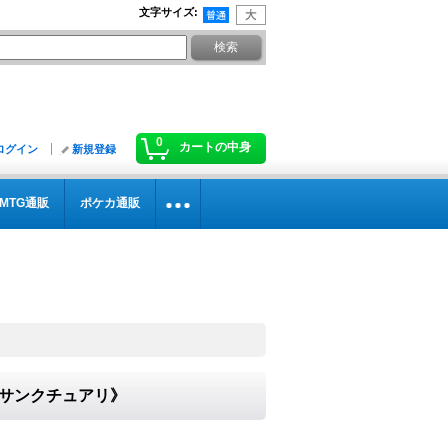
文字サイズ
:
0
カートの中身
ログイン
新規登録
MTG通販
ポケカ通販
テルサンクチュアリ》