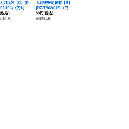
太刀祝装【C】{D
大和守安定祝装【R】
シェーンハイト・ロー
大
B02/104}《刀剣乱
{DZ-TB02/046}《刀剣
トバイザー【RR】{DZ
R】
(税込)
乱舞》
50円
(税込)
-BT10/028}《ブラント
80円
(税込)
《
12
ゲート》
 244枚
在庫数 1枚
在庫数 98枚
在庫