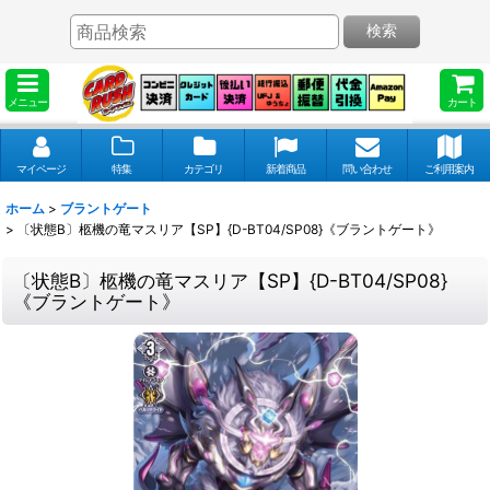
検索
メニュー
カート
マイページ
特集
カテゴリ
新着商品
問い合わせ
ご利用案内
ホーム
>
ブラントゲート
>
〔状態B〕柩機の竜マスリア【SP】{D-BT04/SP08}《ブラントゲート》
〔状態B〕柩機の竜マスリア【SP】{D-BT04/SP08}
《ブラントゲート》