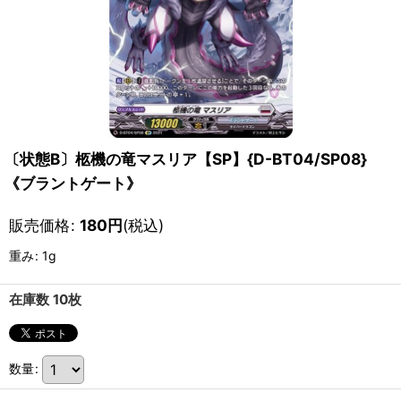
〔状態B〕柩機の竜マスリア【SP】{D-BT04/SP08}
《ブラントゲート》
販売価格
:
180
円
(税込)
重み
:
1g
在庫数 10枚
数量
: