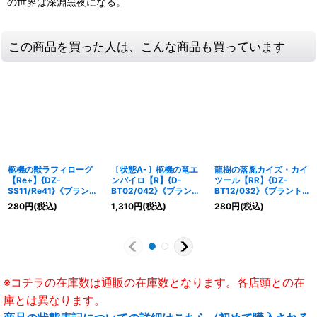
の世界は深淵黒夜になる。
この商品を買った人は、こんな商品も買っています
柩機の獣ラフィローグ
〔状態A-〕柩機の竜エ
龍樹の落胤カイズ・カイ
【Re+】{DZ-
ンバイロ【R】{D-
ツール【RR】{DZ-
SS11/Re41}《ブラント
BT02/042}《ブラント
BT12/032}《ブラント
ゲート》
ゲート》
ゲート》
280
円
(税込)
1,310
円
(税込)
280
円
(税込)
※コチラの在庫数は通販の在庫数となります。各店頭との在
庫とは異なります。