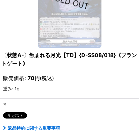
〔状態A-〕蝕まれる月光【TD】{D-SS08/018}《ブラン
トゲート》
販売価格
:
70
円
(税込)
重み
:
1g
×
返品特約に関する重要事項