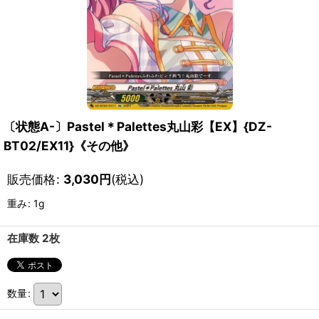
〔状態A-〕Pastel＊Palettes丸山彩【EX】{DZ-
BT02/EX11}《その他》
販売価格
:
3,030
円
(税込)
重み
:
1g
在庫数 2枚
数量
: