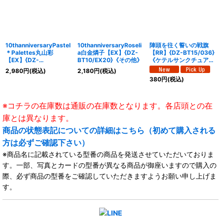
10thanniversaryPastel
10thanniversaryRoseli
陣頭を往く誓いの戦旗
＊Palettes丸山彩
a白金燐子【EX】{DZ-
【RR】{DZ-BT15/036}
【EX】{DZ-
BT10/EX20}《その他》
《ケテルサンクチュア
BT10/EX11}《その他》
リ》
2,980
円
(税込)
2,180
円
(税込)
380
円
(税込)
※コチラの在庫数は通販の在庫数となります。各店頭との在
庫とは異なります。
商品の状態表記についての詳細はこちら（初めて購入される
方は必ずご確認下さい）
※商品名に記載されている型番の商品を発送させていただいておりま
す。一部、写真とカードの型番が異なる商品が御座いますので購入の
際、必ず商品の型番をご確認していただきますようお願い申し上げま
す。