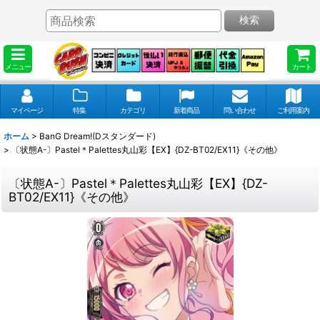
検索
メニュー
カート
マイページ
特集
カテゴリ
新着商品
問い合わせ
ご利用案内
ホーム
>
BanG Dream!(Dスタンダード)
>
〔状態A-〕Pastel＊Palettes丸山彩【EX】{DZ-BT02/EX11}《その他》
〔状態A-〕Pastel＊Palettes丸山彩【EX】{DZ-
BT02/EX11}《その他》