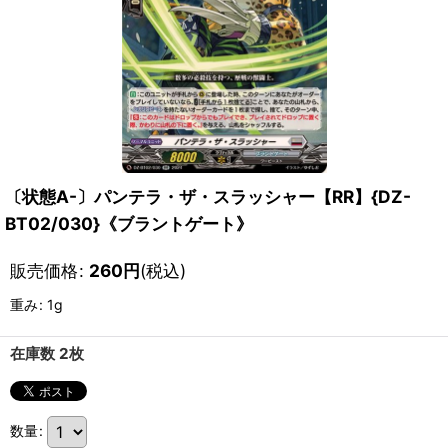
〔状態A-〕パンテラ・ザ・スラッシャー【RR】{DZ-
BT02/030}《ブラントゲート》
販売価格
:
260
円
(税込)
重み
:
1g
在庫数 2枚
数量
: