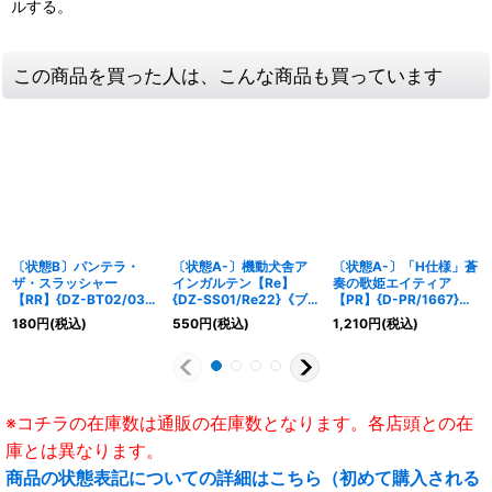
ルする。
この商品を買った人は、こんな商品も買っています
〔状態B〕パンテラ・
〔状態A-〕機動犬舎ア
〔状態A-〕「H仕様」蒼
ザ・スラッシャー
インガルテン【Re】
奏の歌姫エイティア
【RR】{DZ-BT02/030}
{DZ-SS01/Re22}《ブ
【PR】{D-PR/1667}
《ブラントゲート》
ラントゲート》
《ストイケイア》
180
円
(税込)
550
円
(税込)
1,210
円
(税込)
※コチラの在庫数は通販の在庫数となります。各店頭との在
庫とは異なります。
商品の状態表記についての詳細はこちら（初めて購入される