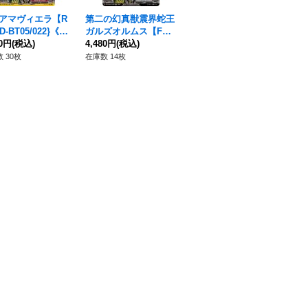
アマヴィエラ【R
第二の幻真獣震界蛇王
〔状態A-〕楽園へ導く
楽
D-BT05/022}《ド
ガルズオルムス【FF
者ナナクリル【FFR】
ズレ
ンエンパイア》
80円
(税込)
R】{DZ-BT08/FFR08}
4,480円
(税込)
{DZ-BT10/FFR13}《ス
3,030円
(税込)
10
28
《ブラントゲート》
トイケイア》
イ
 30枚
在庫数 14枚
在庫数 1枚
在庫