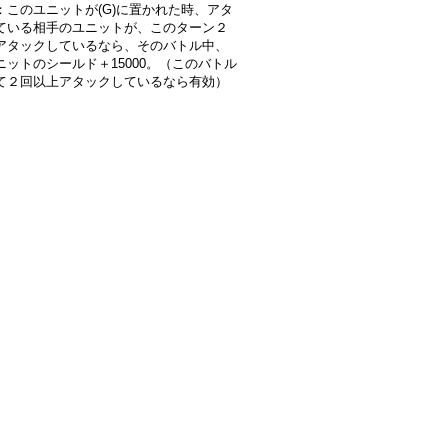
：このユニットが(G)に置かれた時、アタ
ている相手のユニットが、このターン２
アタックしているなら、そのバトル中、
ニットのシールド＋15000。（このバトル
て２回以上アタックしているなら有効）
》