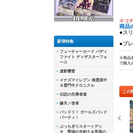
※コ
商品
●ス
新弾特集
●プ
フューチャーカード バディ
ファイト ディザスターフォ
※商品
ース
で購入
虚影襲雷
イナズマイレブン 南雲原中
＆雷門中クロニクル
この
伝説の先導者達
赫月ノ使者
バンドリ！ ガールズバンド
パーティ！
ぶっちぎりスタートデッ
キ 聖域の光剣士＆帝国の