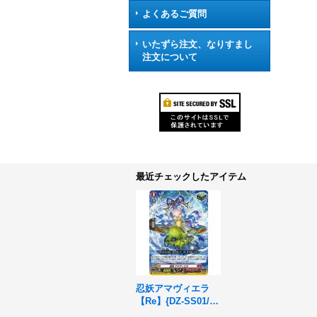
よくあるご質問
いたずら注文、なりすまし
注文について
最近チェックしたアイテム
忍妖アマヴィエラ
【Re】{DZ-SS01/Re
06}《ドラゴンエン