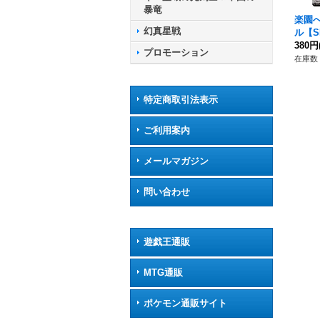
暴竜
楽園
幻真星戦
ル【SR
R29
380円
プロモーション
在庫数 
特定商取引法表示
ご利用案内
メールマガジン
問い合わせ
遊戯王通販
MTG通販
ポケモン通販サイト