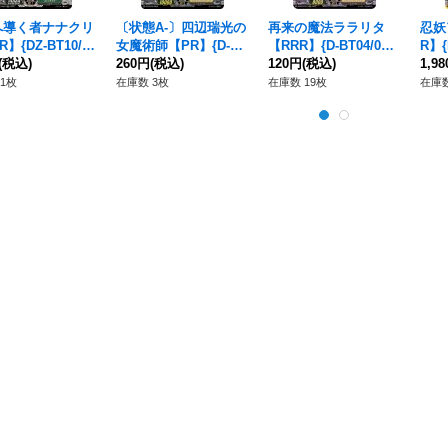
へ導く者ナナクリ
〔状態A-〕四辺瑞光の
再来の魔法ララリタ
忍妖
】{DZ-BT10/S
女魔術師【PR】{D-P
【RRR】{D-BT04/012}
R】{
}《ストイケイア》
(税込)
R/248}《ケテルサンク
260円
(税込)
《ケテルサンクチュア
120円
(税込)
ラゴ
1,9
チュアリ》
リ》
1枚
在庫数 3枚
在庫数 19枚
在庫数