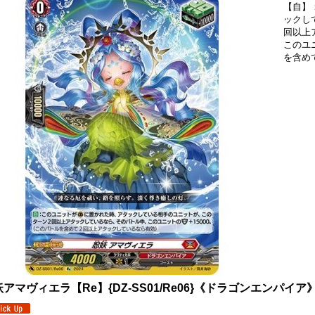
【自】
ックし
回以上
このユ
を含め
アマヴィエラ【Re】{DZ-SS01/Re06}《ドラゴンエンパイア