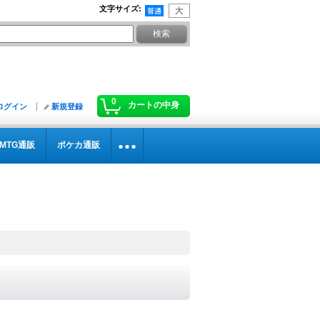
文字サイズ
:
0
カートの中身
ログイン
新規登録
MTG通販
ポケカ通販