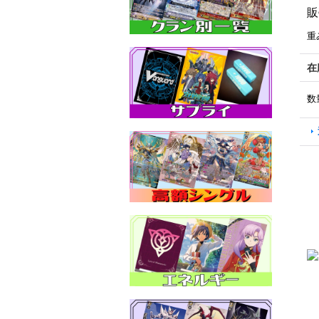
販
重
在
数