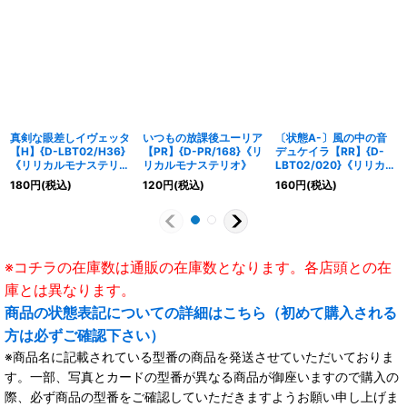
真剣な眼差しイヴェッタ
いつもの放課後ユーリア
〔状態A-〕風の中の音
【H】{D-LBT02/H36}
【PR】{D-PR/168}《リ
デュケイラ【RR】{D-
《リリカルモナステリ
リカルモナステリオ》
LBT02/020}《リリカル
オ》
モナステリオ》
180
円
(税込)
120
円
(税込)
160
円
(税込)
※コチラの在庫数は通販の在庫数となります。各店頭との在
庫とは異なります。
商品の状態表記についての詳細はこちら（初めて購入される
方は必ずご確認下さい）
※商品名に記載されている型番の商品を発送させていただいておりま
す。一部、写真とカードの型番が異なる商品が御座いますので購入の
際、必ず商品の型番をご確認していただきますようお願い申し上げま