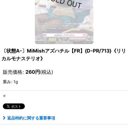
〔状態A-〕MiMishアズハチル【FR】{D-PR/713}《リリ
カルモナステリオ》
販売価格
:
260
円
(税込)
重み
:
1g
×
返品特約に関する重要事項