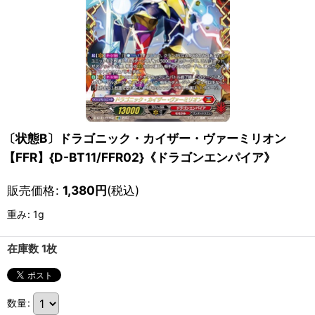
〔状態B〕ドラゴニック・カイザー・ヴァーミリオン
【FFR】{D-BT11/FFR02}《ドラゴンエンパイア》
販売価格
:
1,380
円
(税込)
重み
:
1g
在庫数 1枚
数量
: