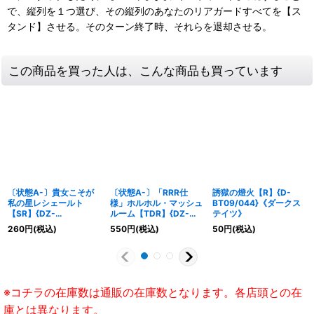
で、縦列を１つ選び、その縦列のあなたのリアガードすべてを【ス
タンド】させる。そのターン終了時、それらを退却させる。
この商品を買った人は、こんな商品も買っています
〔状態A-〕貴女こそが
〔状態A-〕「RRR仕
誘獄の燈火【R】{D-
私の星レシェールト
様」ホルホル・マッシュ
BT09/044}《ダークス
【SR】{DZ-
ルーム【TDR】{DZ-
テイツ》
LBT01/SR14}《リリカ
SS08/012R}《ストイケ
260
円
(税込)
550
円
(税込)
50
円
(税込)
ルモナステリオ》
イア》
※コチラの在庫数は通販の在庫数となります。各店頭との在
庫とは異なります。