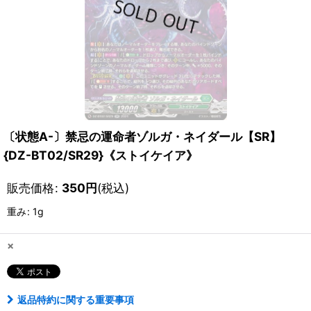
〔状態A-〕禁忌の運命者ゾルガ・ネイダール【SR】
{DZ-BT02/SR29}《ストイケイア》
販売価格
:
350
円
(税込)
重み
:
1g
×
返品特約に関する重要事項