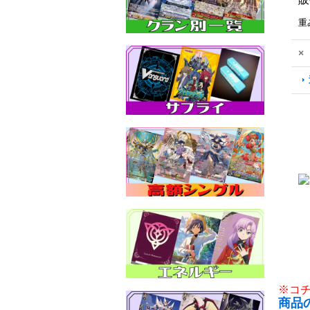
重
×
※コ
商品