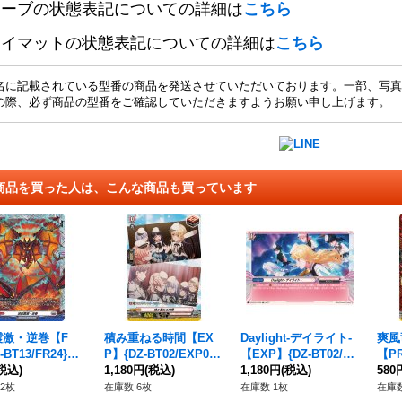
リーブの状態表記についての詳細は
こちら
レイマットの状態表記についての詳細は
こちら
名に記載されている型番の商品を発送させていただいております。一部、写真
の際、必ず商品の型番をご確認していただきますようお願い申し上げます。
商品を買った人は、こんな商品も買っています
震激・逆巻【F
積み重ねる時間【EX
Daylight-デイライト-
爽風
-BT13/FR24}
P】{DZ-BT02/EXP04}
【EXP】{DZ-BT02/EX
【PR
ラントゲート》
税込)
《BanGDream!》
1,180円
(税込)
P09}《BanGDream!》
1,180円
(税込)
《ド
580
ア》
2枚
在庫数 6枚
在庫数 1枚
在庫数