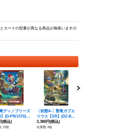
とカードの型番が異なる商品が御座いますの
竜ディノブリーズ
〔状態A-〕聖竜ガブエ
寄る辺のSunnySunny
10t
】{D-PR/1570}
リウス【SR】{DZ-BT
【EXP】{DZ-BT02/EX
on
ラゴンエンパイ
円
(税込)
05/SR23}《ケテルサ
3,380円
(税込)
P11}《BanGDream!》
480円
(税込)
ン)
11
ンクチュアリ》
E
 10枚
在庫数 4枚
在庫数 2枚
在庫