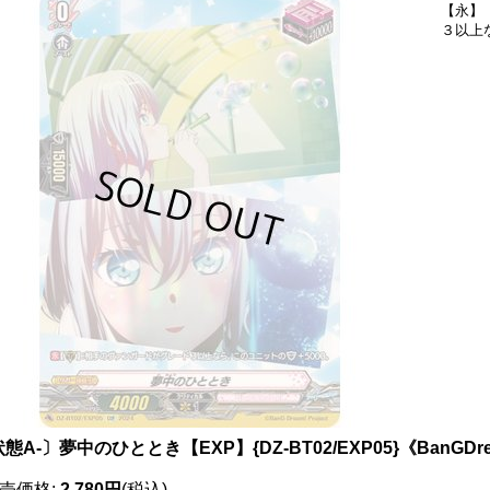
【永】
３以上
態A-〕夢中のひととき【EXP】{DZ-BT02/EXP05}《BanGDr
売価格
:
2,780円
(税込)