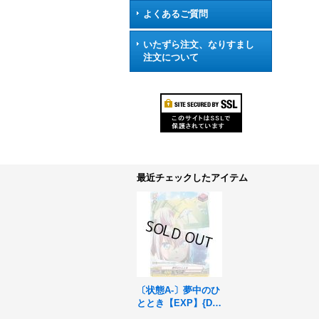
よくあるご質問
いたずら注文、なりすまし
注文について
最近チェックしたアイテム
〔状態A-〕夢中のひ
ととき【EXP】{DZ-
BT02/EXP05}《Ban