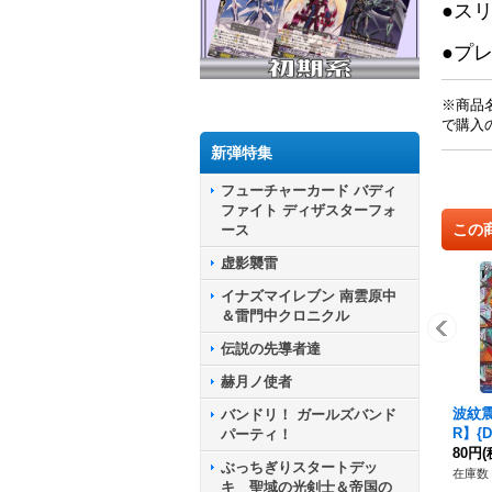
●ス
●プ
※商品
で購入
新弾特集
フューチャーカード バディ
ファイト ディザスターフォ
この
ース
虚影襲雷
イナズマイレブン 南雲原中
＆雷門中クロニクル
伝説の先導者達
赫月ノ使者
波紋
バンドリ！ ガールズバンド
R】{D
パーティ！
《ブ
80円
(
ぶっちぎりスタートデッ
在庫数 
キ 聖域の光剣士＆帝国の