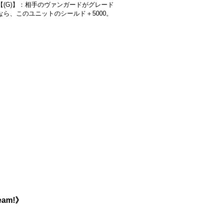
【(G)】：相手のヴァンガードがグレード
なら、このユニットのシールド＋5000。
eam!》