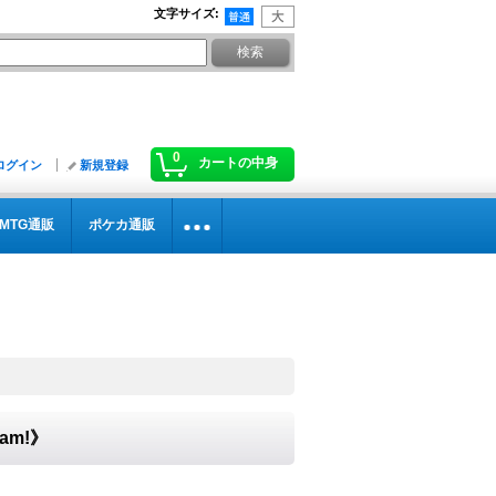
文字サイズ
:
0
カートの中身
ログイン
新規登録
MTG通販
ポケカ通販
am!》