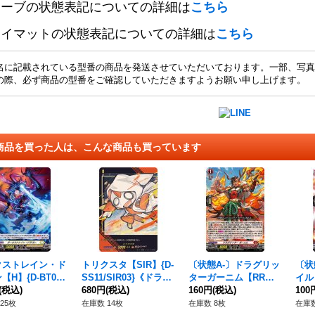
リーブの状態表記についての詳細は
こちら
レイマットの状態表記についての詳細は
こちら
名に記載されている型番の商品を発送させていただいております。一部、写真
の際、必ず商品の型番をご確認していただきますようお願い申し上げます。
商品を買った人は、こんな商品も買っています
クストレイン・ド
トリクスタ【SIR】{D-
〔状態A-〕ドラグリッ
〔状
【H】{D-BT01/
SS11/SIR03}《ドラゴ
ターガーニム【RR】
イル
}《ケテルサンクチ
(税込)
ンエンパイア》
680円
(税込)
{DZ-BT05/023}《ドラ
160円
(税込)
10
100
リ》
ゴンエンパイア》
ンパ
25枚
在庫数 14枚
在庫数 8枚
在庫数