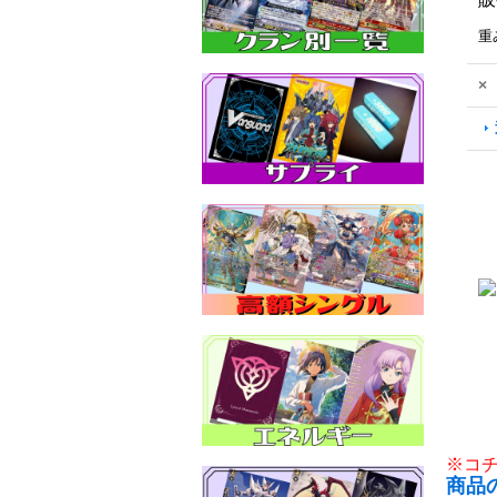
重
×
※コ
商品