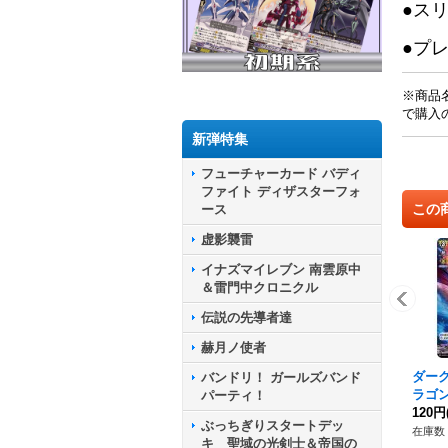
●ス
●プ
※商品
で購入
新弾特集
フューチャーカード バディ
ファイト ディザスターフォ
この
ース
虚影襲雷
イナズマイレブン 南雲原中
＆雷門中クロニクル
伝説の先導者達
赫月ノ使者
ダー
バンドリ！ ガールズバンド
ラゴン
パーティ！
H31
120円
ぶっちぎりスタートデッ
ュア
在庫数 
キ 聖域の光剣士＆帝国の