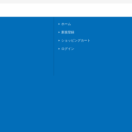
11/001}《ドラゴン
エンパイア》
ホーム
新規登録
ショッピングカート
ログイン