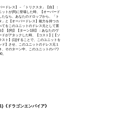
バードレス】－「トリクスタ」【自】：
ニットが(R)に登場した時、【オーバード
したなら、あなたのドロップから、「ト
タ」と【オーバードレス】能力を持つカ
べてをこのユニットのドレス元として置
自】【(R)】【ターン1回】：あなたのヴ
ードがアタックした時、【コスト】[【ソ
ラスト】(1)]することで、このユニットを
ンド】させ、このユニットのドレス元１
き、そのターン中、このユニットのパワ
00。
01}《ドラゴンエンパイア》