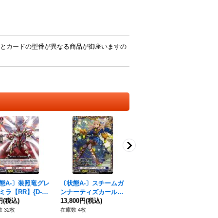
とカードの型番が異なる商品が御座いますの
態A-〕装照竜グレ
〔状態A-〕スチームガ
聖竜ガブエリウス【S
〔
ミラ【RR】{D-BT
ンナーティズカール
R】{DZ-BT05/SR23}
の
/019}《ドラゴンエ
円
(税込)
【FFR】{DZ-BT01/FF
13,800円
(税込)
《ケテルサンクチュア
3,680円
(税込)
R】
74
イア》
R05}《ダークステイ
リ》
《
 32枚
在庫数 4枚
在庫数 7枚
在庫