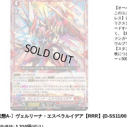
【オー
このユ
レス】
リクス
ードす
く。【
ァンガ
ウルブ
【スタ
枚につ
ー＋50
状態A-〕ヴェルリーナ・エスペラルイデア【RRR】{D-SS11/0
売価格
:
1,310円
(税込)