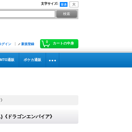
文字サイズ
:
0
カートの中身
ログイン
新規登録
MTG通販
ポケカ通販
ア》
01}《ドラゴンエンパイア》