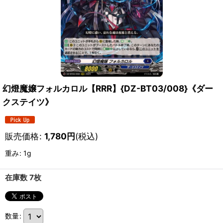
幻燈魔嬢フォルカロル【RRR】{DZ-BT03/008}《ダー
クステイツ》
販売価格
:
1,780
円
(税込)
重み
:
1g
在庫数 7枚
数量
: