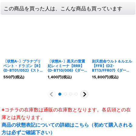
この商品を買った人は、こんな商品も買っています
〔状態A-〕プラナプリ
〔状態A-〕黒天の雷震
刻天想命ウルト＆ルエル
ベント・ドラゴン【R】
妃レィミーナ【RRR】
【FFR】{DZ-
{D-BT01/052}《ストイ
{D-BT10/006}《ダーク
BT13/FFR07}《ダーク
ケイア》
ステイツ》
ステイツケテルサンクチ
550
円
(税込)
1,400
円
(税込)
15,800
円
(税込)
ュアリ》
※コチラの在庫数は通販の在庫数となります。各店頭との在
庫とは異なります。
商品の状態表記についての詳細はこちら（初めて購入される
方は必ずご確認下さい）