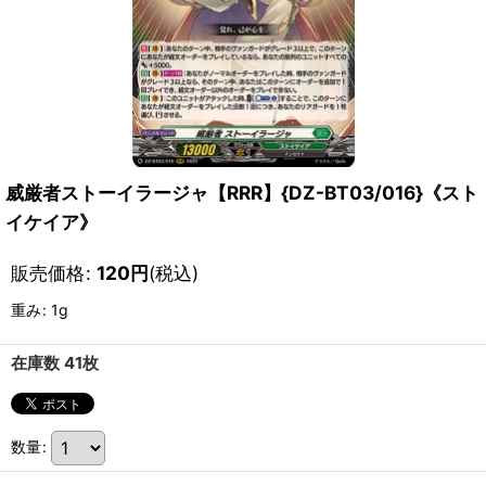
威厳者ストーイラージャ【RRR】{DZ-BT03/016}《スト
イケイア》
販売価格
:
120
円
(税込)
重み
:
1g
在庫数 41枚
数量
: