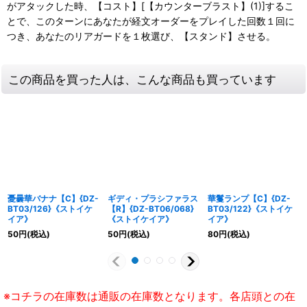
がアタックした時、【コスト】[【カウンターブラスト】(1)]するこ
とで、このターンにあなたが経文オーダーをプレイした回数１回に
つき、あなたのリアガードを１枚選び、【スタンド】させる。
この商品を買った人は、こんな商品も買っています
憂曇華バナナ【C】{DZ-
ギディ・プラシファラス
華鬘ランプ【C】{DZ-
BT03/126}《ストイケ
【R】{DZ-BT06/068}
BT03/122}《ストイケ
イア》
《ストイケイア》
イア》
50
円
(税込)
50
円
(税込)
80
円
(税込)
※コチラの在庫数は通販の在庫数となります。各店頭との在