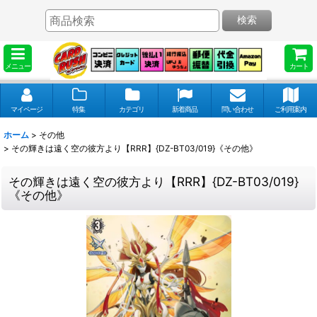
検索
メニュー
カート
マイページ
特集
カテゴリ
新着商品
問い合わせ
ご利用案内
ホーム
>
その他
>
その輝きは遠く空の彼方より【RRR】{DZ-BT03/019}《その他》
その輝きは遠く空の彼方より【RRR】{DZ-BT03/019}
《その他》