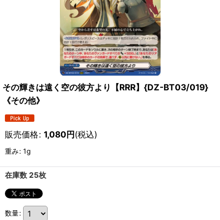
その輝きは遠く空の彼方より【RRR】{DZ-BT03/019}
《その他》
販売価格
:
1,080
円
(税込)
重み
:
1g
在庫数 25枚
数量
: