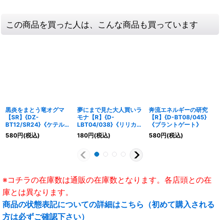
この商品を買った人は、こんな商品も買っています
黒炎をまとう竜オグマ
夢にまで見た大人買いラ
奔流エネルギーの研究
【SR】{DZ-
モナ【R】{D-
【R】{D-BT08/045}
BT12/SR24}《ケテルサ
LBT04/038}《リリカル
《ブラントゲート》
ンクチュアリ》
モナステリオ》
580
円
(税込)
180
円
(税込)
580
円
(税込)
※コチラの在庫数は通販の在庫数となります。各店頭との在
庫とは異なります。
商品の状態表記についての詳細はこちら（初めて購入される
方は必ずご確認下さい）