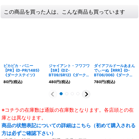
この商品を買った人は、こんな商品も買っています
ピカピカ・バニー
ジャイアント・フワフワ
ダイアフルドールあまん
【PR】{D-PR/1485}
【SR】{DZ-
でぃーぬ【RRR】{D-
《ダークステイツ》
BT09/SR12}《ダークス
BT06/006}《ダークス
テイツ》
テイツ》
80
円
(税込)
480
円
(税込)
780
円
(税込)
※コチラの在庫数は通販の在庫数となります。各店頭との在
庫とは異なります。
商品の状態表記についての詳細はこちら（初めて購入される
方は必ずご確認下さい）