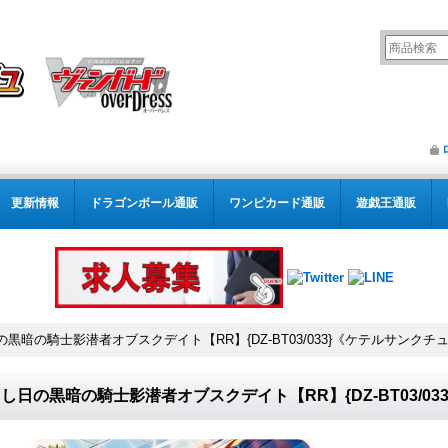
更新情報
ドラゴンボール通販
ワンピカード通販
遊戯王通販
黒暗の騎士影潜者オブスクデイト【RR】{DZ-BT03/033}《ケテルサンクチ
し日の黒暗の騎士影潜者オブスクデイト【RR】{DZ-BT03/0