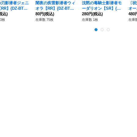
の刃影潜者ジェニ
闇夜の疾雷影潜者ウィ
沈黙の毒騎士影潜者モ
〔状
R】{DZ-BT06/
オラ【RR】{DZ-BT09/
ーダリオン【SR】{DZ
オー
}《ケテルサンクチ
税込)
036}《ケテルサンクチ
80円
(税込)
-BT03/SR26}《ケテル
280円
(税込)
BT0
480
リ》
ュアリ》
サンクチュアリ》
サン
3枚
在庫数 75枚
在庫数 1枚
在庫数