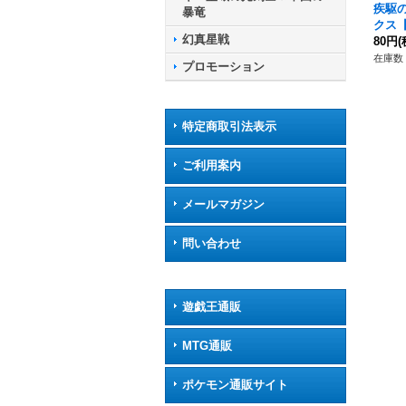
疾駆
暴竜
クス【R
幻真星戦
035
80円
(
ュア
在庫数 
プロモーション
特定商取引法表示
ご利用案内
メールマガジン
問い合わせ
遊戯王通販
MTG通販
ポケモン通販サイト