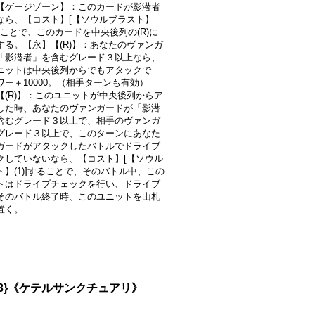
【ゲージゾーン】：このカードが影潜者
なら、【コスト】[【ソウルブラスト】
することで、このカードを中央後列の(R)に
する。【永】【(R)】：あなたのヴァンガ
「影潜者」を含むグレード３以上なら、
ニットは中央後列からでもアタックで
ワー＋10000。（相手ターンも有効）
【(R)】：このユニットが中央後列からア
した時、あなたのヴァンガードが「影潜
含むグレード３以上で、相手のヴァンガ
グレード３以上で、このターンにあなた
ガードがアタックしたバトルでドライブ
クしていないなら、【コスト】[【ソウル
ト】(1)]することで、そのバトル中、この
トはドライブチェックを行い、ドライブ
そのバトル終了時、このユニットを山札
置く。
33}《ケテルサンクチュアリ》