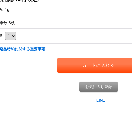
み
:
1g
庫数 3枚
量
:
返品特約に関する重要事項
お気に入り登録