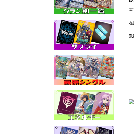
重
在
数