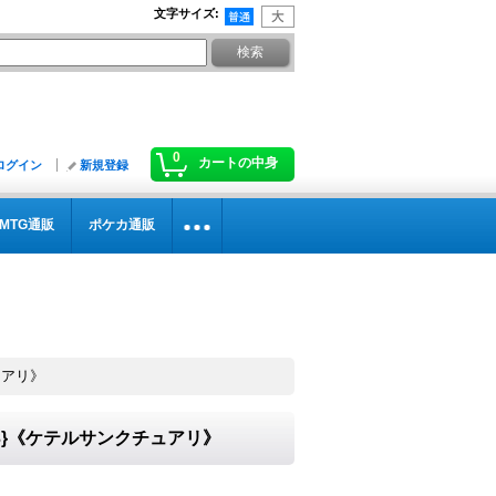
文字サイズ
:
0
カートの中身
ログイン
新規登録
MTG通販
ポケカ通販
ュアリ》
33}《ケテルサンクチュアリ》