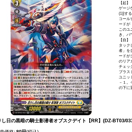
【起】
ゲージ
(1)]
コール
ードが
このユ
き、パ
【自】
タック
者」を
ードが
のリア
チェッ
ブラス
ユニッ
－１。
の下に
りし日の黒暗の騎士影潜者オブスクデイト【RR】{DZ-BT03/0
売価格
:
80円
(税込)