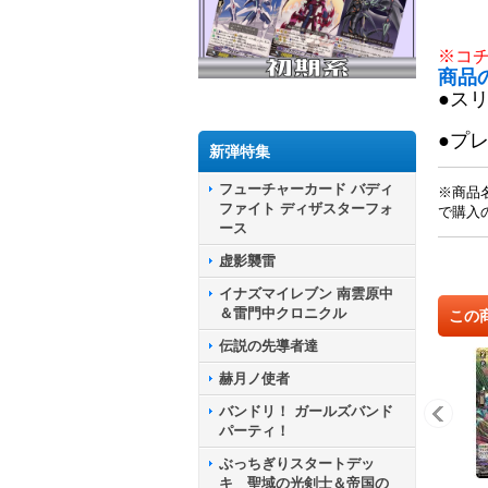
※コ
商品
●ス
●プ
新弾特集
フューチャーカード バディ
※商品
ファイト ディザスターフォ
で購入
ース
虚影襲雷
イナズマイレブン 南雲原中
＆雷門中クロニクル
この
伝説の先導者達
赫月ノ使者
バンドリ！ ガールズバンド
パーティ！
ぶっちぎりスタートデッ
キ 聖域の光剣士＆帝国の