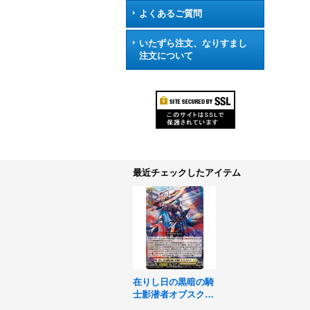
よくあるご質問
いたずら注文、なりすまし
注文について
最近チェックしたアイテム
在りし日の黒暗の騎
士影潜者オブスクデ
イト【RR】{DZ-BT0