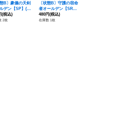
態B〕豪儀の天剣
〔状態B〕守護の宿命
閃突の魔槍士ハルゲン
凶
ルデン【SP】{D-
者オールデン【SR】
ティ【C】{D-BT12/07
【F
1/SP07}《ケテル
円
(税込)
{DZ-BT04/SR22}《ケ
480円
(税込)
1}《ダークステイツ》
50円
(税込)
《
1,
クチュアリ》
テルサンクチュアリ》
 2枚
在庫数 1枚
在庫数 12枚
在庫