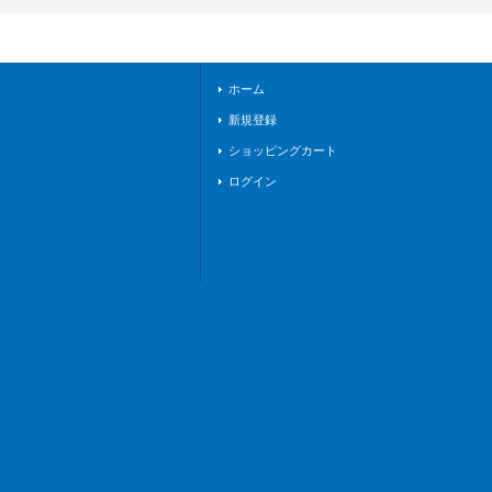
3/033}《ケテルサン
クチュアリ》
ホーム
新規登録
ショッピングカート
ログイン