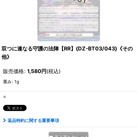
双つに連なる守護の法陣【RR】{DZ-BT03/043}《その
他》
販売価格
:
1,580
円
(税込)
重み
:
1g
×
返品特約に関する重要事項