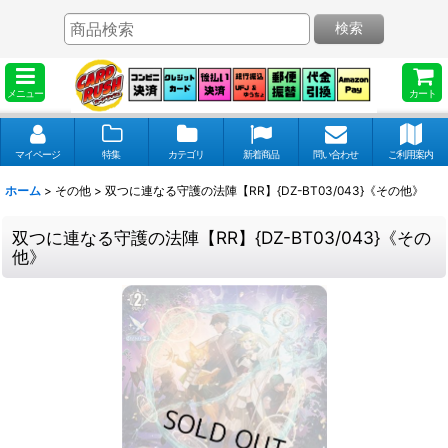
検索
メニュー
カート
マイページ
特集
カテゴリ
新着商品
問い合わせ
ご利用案内
ホーム
>
その他
>
双つに連なる守護の法陣【RR】{DZ-BT03/043}《その他》
双つに連なる守護の法陣【RR】{DZ-BT03/043}《その
他》