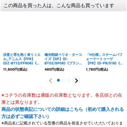
この商品を買った人は、こんな商品も買っています
決意と罪を抱く者リィエ
極光戦姫ペリオ・ターコ
「H仕様」スチームパフ
ル_アニムス【FFR】
イズ【SP】{D-
ォーマートゥーゲ
{DZ-BT13/FFR06}《ダ
BT02/SP06}《ブラント
【PR】{D-PR/519}《ダ
ークステイツ/ケテルサ
ゲート》
ークステイツ》
11,800
円
(税込)
480
円
(税込)
1,780
円
(税込)
ンクチュアリ》
※コチラの在庫数は通販の在庫数となります。各店頭との在
庫とは異なります。
商品の状態表記についての詳細はこちら（初めて購入される
方は必ずご確認下さい）
※商品名に記載されている型番の商品を発送させていただいておりま